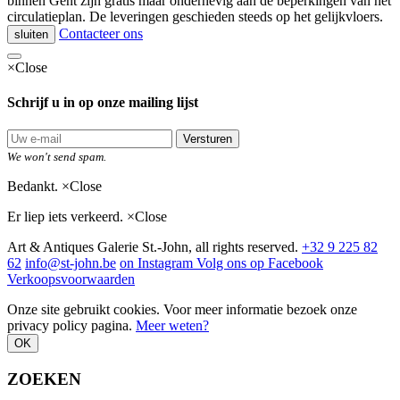
binnen Gent zijn gratis maar onderhevig aan de beperkingen van het
circulatieplan. De leveringen geschieden steeds op het gelijkvloers.
Contacteer ons
sluiten
×
Close
Schrijf u in op onze mailing lijst
Versturen
We won't send spam.
Bedankt.
×
Close
Er liep iets verkeerd.
×
Close
Art & Antiques Galerie St.-John, all rights reserved.
+32 9 225 82
62
info@st-john.be
on Instagram
Volg ons op Facebook
Verkoopsvoorwaarden
Onze site gebruikt cookies. Voor meer informatie bezoek onze
privacy policy pagina.
Meer weten?
OK
ZOEKEN