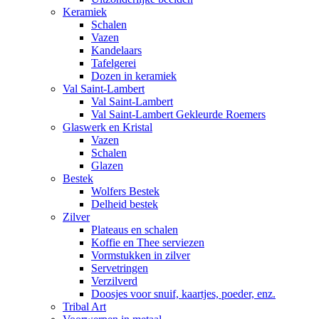
Keramiek
Schalen
Vazen
Kandelaars
Tafelgerei
Dozen in keramiek
Val Saint-Lambert
Val Saint-Lambert
Val Saint-Lambert Gekleurde Roemers
Glaswerk en Kristal
Vazen
Schalen
Glazen
Bestek
Wolfers Bestek
Delheid bestek
Zilver
Plateaus en schalen
Koffie en Thee serviezen
Vormstukken in zilver
Servetringen
Verzilverd
Doosjes voor snuif, kaartjes, poeder, enz.
Tribal Art