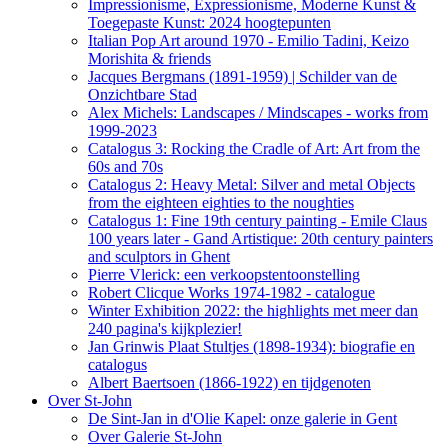
Impressionisme, Expressionisme, Moderne Kunst &
Toegepaste Kunst: 2024 hoogtepunten
Italian Pop Art around 1970 - Emilio Tadini, Keizo
Morishita & friends
Jacques Bergmans (1891-1959) | Schilder van de
Onzichtbare Stad
Alex Michels: Landscapes / Mindscapes - works from
1999-2023
Catalogus 3: Rocking the Cradle of Art: Art from the
60s and 70s
Catalogus 2: Heavy Metal: Silver and metal Objects
from the eighteen eighties to the noughties
Catalogus 1: Fine 19th century painting - Emile Claus
100 years later - Gand Artistique: 20th century painters
and sculptors in Ghent
Pierre Vlerick: een verkoopstentoonstelling
Robert Clicque Works 1974-1982 - catalogue
Winter Exhibition 2022: the highlights met meer dan
240 pagina's kijkplezier!
Jan Grinwis Plaat Stultjes (1898-1934): biografie en
catalogus
Albert Baertsoen (1866-1922) en tijdgenoten
Over St-John
De Sint-Jan in d'Olie Kapel: onze galerie in Gent
Over Galerie St-John