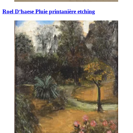
Roel D‘haese Pluie printanière etching