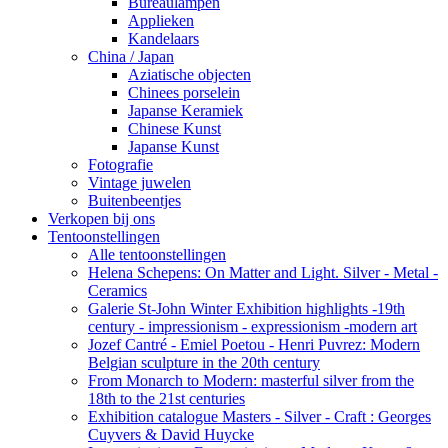
Bureaulampen
Applieken
Kandelaars
China / Japan
Aziatische objecten
Chinees porselein
Japanse Keramiek
Chinese Kunst
Japanse Kunst
Fotografie
Vintage juwelen
Buitenbeentjes
Verkopen bij ons
Tentoonstellingen
Alle tentoonstellingen
Helena Schepens: On Matter and Light. Silver - Metal -
Ceramics
Galerie St-John Winter Exhibition highlights -19th
century - impressionism - expressionism -modern art
Jozef Cantré - Emiel Poetou - Henri Puvrez: Modern
Belgian sculpture in the 20th century
From Monarch to Modern: masterful silver from the
18th to the 21st centuries
Exhibition catalogue Masters - Silver - Craft : Georges
Cuyvers & David Huycke