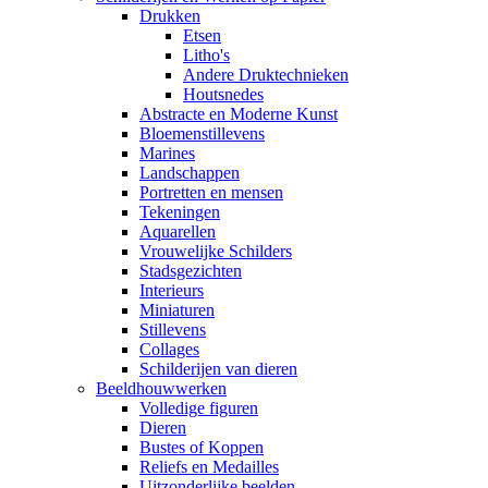
Drukken
Etsen
Litho's
Andere Druktechnieken
Houtsnedes
Abstracte en Moderne Kunst
Bloemenstillevens
Marines
Landschappen
Portretten en mensen
Tekeningen
Aquarellen
Vrouwelijke Schilders
Stadsgezichten
Interieurs
Miniaturen
Stillevens
Collages
Schilderijen van dieren
Beeldhouwwerken
Volledige figuren
Dieren
Bustes of Koppen
Reliefs en Medailles
Uitzonderlijke beelden