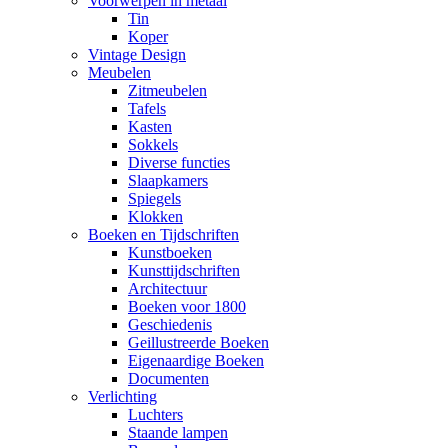
Voorwerpen in metaal
Tin
Koper
Vintage Design
Meubelen
Zitmeubelen
Tafels
Kasten
Sokkels
Diverse functies
Slaapkamers
Spiegels
Klokken
Boeken en Tijdschriften
Kunstboeken
Kunsttijdschriften
Architectuur
Boeken voor 1800
Geschiedenis
Geillustreerde Boeken
Eigenaardige Boeken
Documenten
Verlichting
Luchters
Staande lampen