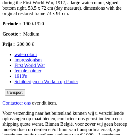
during the First World War, 1917, a large watercolour, signed
bottom right, 53,5 x 72 cm (day measure), dimensions with the
original restored frame 73 x 91 cm.
Periode :
1900-1920
Grootte :
Medium
Prijs :
200,00 €
watercolour
impressionism
First World War
female painter
1910's
Schilderijen en Werken op Papier
transport
Contacteer ons
over dit item.
Voor verzending naar het buitenland kunnen wij u verschillende
oplossingen op maat bieden, contacteer ons gerust indien u een
shipping quote wenst. Binnen België, voor zover wij geen beroep
moeten doen op derden en/of huur van transportmateriaal, zijn
leveringen gratis vanaf een aankoop van € 1000,-. Leveringen