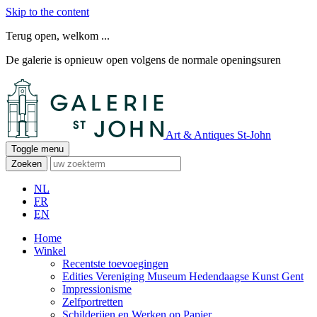
Skip to the content
Terug open, welkom ...
De galerie is opnieuw open volgens de normale openingsuren
Art & Antiques St-John
Toggle menu
Zoeken
NL
FR
EN
Home
Winkel
Recentste toevoegingen
Edities Vereniging Museum Hedendaagse Kunst Gent
Impressionisme
Zelfportretten
Schilderijen en Werken op Papier