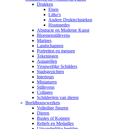
Drukken
Etsen
Litho's
Andere Druktechnieken
Houtsnedes
Abstracte en Moderne Kunst
Bloemenstillevens
Marines
Landschappen
Portretten en mensen
Tekeningen
Aquarellen
Vrouwelijke Schilders
Stadsgezichten
Interieurs
Miniaturen
Stillevens
Collages
Schilderijen van dieren
Beeldhouwwerken
Volledige figuren
Dieren
Bustes of Koppen
Reliefs en Medailles
Uitzonderlijke beelden