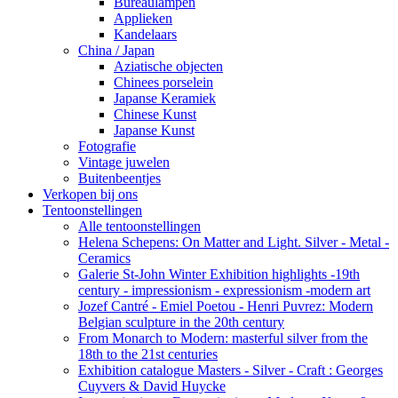
Bureaulampen
Applieken
Kandelaars
China / Japan
Aziatische objecten
Chinees porselein
Japanse Keramiek
Chinese Kunst
Japanse Kunst
Fotografie
Vintage juwelen
Buitenbeentjes
Verkopen bij ons
Tentoonstellingen
Alle tentoonstellingen
Helena Schepens: On Matter and Light. Silver - Metal -
Ceramics
Galerie St-John Winter Exhibition highlights -19th
century - impressionism - expressionism -modern art
Jozef Cantré - Emiel Poetou - Henri Puvrez: Modern
Belgian sculpture in the 20th century
From Monarch to Modern: masterful silver from the
18th to the 21st centuries
Exhibition catalogue Masters - Silver - Craft : Georges
Cuyvers & David Huycke