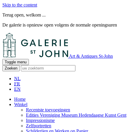
Skip to the content
Terug open, welkom ...
De galerie is opnieuw open volgens de normale openingsuren
Art & Antiques St-John
Toggle menu
Zoeken
NL
FR
EN
Home
Winkel
Recentste toevoegingen
Edities Vereniging Museum Hedendaagse Kunst Gent
Impressionisme
Zelfportretten
Schilderijen en Werken op Papier