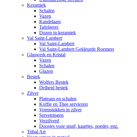
Keramiek
Schalen
Vazen
Kandelaars
Tafelgerei
Dozen in keramiek
Val Saint-Lambert
Val Saint-Lambert
Val Saint-Lambert Gekleurde Roemers
Glaswerk en Kristal
Vazen
Schalen
Glazen
Bestek
Wolfers Bestek
Delheid bestek
Zilver
Plateaus en schalen
Koffie en Thee serviezen
Vormstukken in zilver
Servetringen
Verzilverd
Doosjes voor snuif, kaartjes, poeder, enz.
Tribal Art