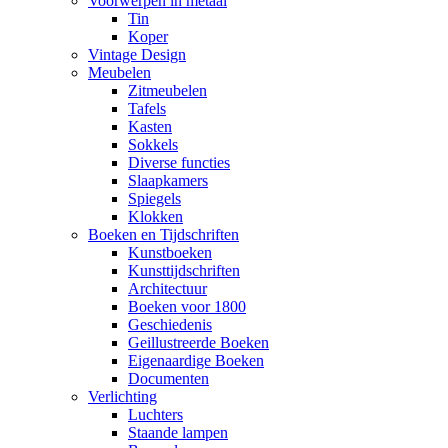
Voorwerpen in metaal
Tin
Koper
Vintage Design
Meubelen
Zitmeubelen
Tafels
Kasten
Sokkels
Diverse functies
Slaapkamers
Spiegels
Klokken
Boeken en Tijdschriften
Kunstboeken
Kunsttijdschriften
Architectuur
Boeken voor 1800
Geschiedenis
Geillustreerde Boeken
Eigenaardige Boeken
Documenten
Verlichting
Luchters
Staande lampen