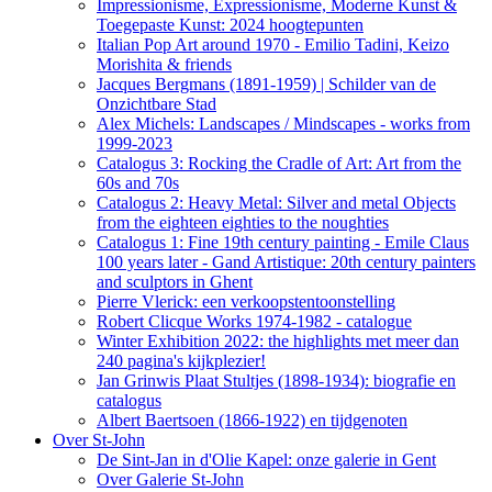
Impressionisme, Expressionisme, Moderne Kunst &
Toegepaste Kunst: 2024 hoogtepunten
Italian Pop Art around 1970 - Emilio Tadini, Keizo
Morishita & friends
Jacques Bergmans (1891-1959) | Schilder van de
Onzichtbare Stad
Alex Michels: Landscapes / Mindscapes - works from
1999-2023
Catalogus 3: Rocking the Cradle of Art: Art from the
60s and 70s
Catalogus 2: Heavy Metal: Silver and metal Objects
from the eighteen eighties to the noughties
Catalogus 1: Fine 19th century painting - Emile Claus
100 years later - Gand Artistique: 20th century painters
and sculptors in Ghent
Pierre Vlerick: een verkoopstentoonstelling
Robert Clicque Works 1974-1982 - catalogue
Winter Exhibition 2022: the highlights met meer dan
240 pagina's kijkplezier!
Jan Grinwis Plaat Stultjes (1898-1934): biografie en
catalogus
Albert Baertsoen (1866-1922) en tijdgenoten
Over St-John
De Sint-Jan in d'Olie Kapel: onze galerie in Gent
Over Galerie St-John