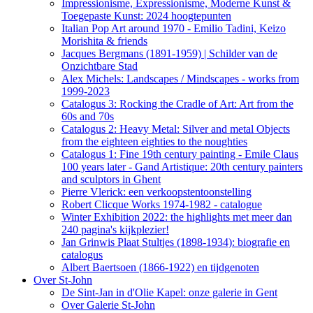
Impressionisme, Expressionisme, Moderne Kunst &
Toegepaste Kunst: 2024 hoogtepunten
Italian Pop Art around 1970 - Emilio Tadini, Keizo
Morishita & friends
Jacques Bergmans (1891-1959) | Schilder van de
Onzichtbare Stad
Alex Michels: Landscapes / Mindscapes - works from
1999-2023
Catalogus 3: Rocking the Cradle of Art: Art from the
60s and 70s
Catalogus 2: Heavy Metal: Silver and metal Objects
from the eighteen eighties to the noughties
Catalogus 1: Fine 19th century painting - Emile Claus
100 years later - Gand Artistique: 20th century painters
and sculptors in Ghent
Pierre Vlerick: een verkoopstentoonstelling
Robert Clicque Works 1974-1982 - catalogue
Winter Exhibition 2022: the highlights met meer dan
240 pagina's kijkplezier!
Jan Grinwis Plaat Stultjes (1898-1934): biografie en
catalogus
Albert Baertsoen (1866-1922) en tijdgenoten
Over St-John
De Sint-Jan in d'Olie Kapel: onze galerie in Gent
Over Galerie St-John