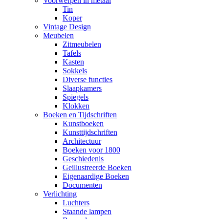
Voorwerpen in metaal
Tin
Koper
Vintage Design
Meubelen
Zitmeubelen
Tafels
Kasten
Sokkels
Diverse functies
Slaapkamers
Spiegels
Klokken
Boeken en Tijdschriften
Kunstboeken
Kunsttijdschriften
Architectuur
Boeken voor 1800
Geschiedenis
Geillustreerde Boeken
Eigenaardige Boeken
Documenten
Verlichting
Luchters
Staande lampen