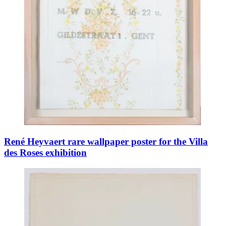
René Heyvaert rare wallpaper poster for the Villa
des Roses exhibition