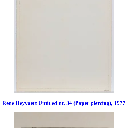
René Heyvaert Untitled nr. 34 (Paper piercing), 1977