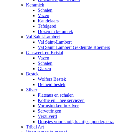
Keramiek
Schalen
Vazen
Kandelaars
Tafelgerei
Dozen in keramiek
Val Saint-Lambert
Val Saint-Lambert
Val Saint-Lambert Gekleurde Roemers
Glaswerk en Kristal
Vazen
Schalen
Glazen
Bestek
Wolfers Bestek
Delheid bestek
Zilver
Plateaus en schalen
Koffie en Thee serviezen
Vormstukken in zilver
Servetringen
Verzilverd
Doosjes voor snuif, kaartjes, poeder, enz.
Tribal Art