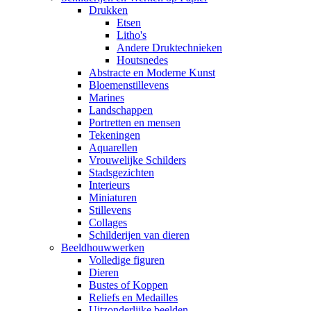
Drukken
Etsen
Litho's
Andere Druktechnieken
Houtsnedes
Abstracte en Moderne Kunst
Bloemenstillevens
Marines
Landschappen
Portretten en mensen
Tekeningen
Aquarellen
Vrouwelijke Schilders
Stadsgezichten
Interieurs
Miniaturen
Stillevens
Collages
Schilderijen van dieren
Beeldhouwwerken
Volledige figuren
Dieren
Bustes of Koppen
Reliefs en Medailles
Uitzonderlijke beelden