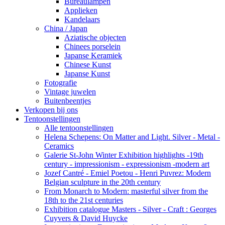
Bureaulampen
Applieken
Kandelaars
China / Japan
Aziatische objecten
Chinees porselein
Japanse Keramiek
Chinese Kunst
Japanse Kunst
Fotografie
Vintage juwelen
Buitenbeentjes
Verkopen bij ons
Tentoonstellingen
Alle tentoonstellingen
Helena Schepens: On Matter and Light. Silver - Metal -
Ceramics
Galerie St-John Winter Exhibition highlights -19th
century - impressionism - expressionism -modern art
Jozef Cantré - Emiel Poetou - Henri Puvrez: Modern
Belgian sculpture in the 20th century
From Monarch to Modern: masterful silver from the
18th to the 21st centuries
Exhibition catalogue Masters - Silver - Craft : Georges
Cuyvers & David Huycke