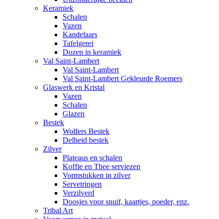
Keramiek
Schalen
Vazen
Kandelaars
Tafelgerei
Dozen in keramiek
Val Saint-Lambert
Val Saint-Lambert
Val Saint-Lambert Gekleurde Roemers
Glaswerk en Kristal
Vazen
Schalen
Glazen
Bestek
Wolfers Bestek
Delheid bestek
Zilver
Plateaus en schalen
Koffie en Thee serviezen
Vormstukken in zilver
Servetringen
Verzilverd
Doosjes voor snuif, kaartjes, poeder, enz.
Tribal Art