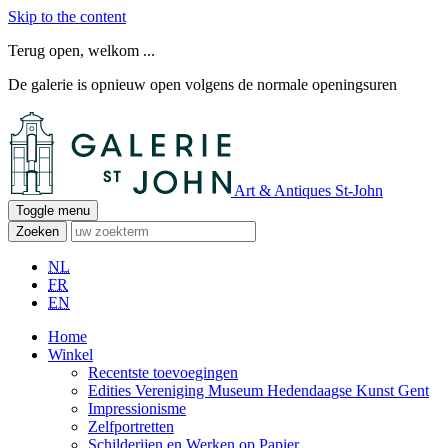
Skip to the content
Terug open, welkom ...
De galerie is opnieuw open volgens de normale openingsuren
Art & Antiques St-John
Toggle menu
Zoeken
NL
FR
EN
Home
Winkel
Recentste toevoegingen
Edities Vereniging Museum Hedendaagse Kunst Gent
Impressionisme
Zelfportretten
Schilderijen en Werken op Papier