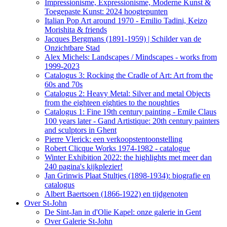
Impressionisme, Expressionisme, Moderne Kunst &
Toegepaste Kunst: 2024 hoogtepunten
Italian Pop Art around 1970 - Emilio Tadini, Keizo
Morishita & friends
Jacques Bergmans (1891-1959) | Schilder van de
Onzichtbare Stad
Alex Michels: Landscapes / Mindscapes - works from
1999-2023
Catalogus 3: Rocking the Cradle of Art: Art from the
60s and 70s
Catalogus 2: Heavy Metal: Silver and metal Objects
from the eighteen eighties to the noughties
Catalogus 1: Fine 19th century painting - Emile Claus
100 years later - Gand Artistique: 20th century painters
and sculptors in Ghent
Pierre Vlerick: een verkoopstentoonstelling
Robert Clicque Works 1974-1982 - catalogue
Winter Exhibition 2022: the highlights met meer dan
240 pagina's kijkplezier!
Jan Grinwis Plaat Stultjes (1898-1934): biografie en
catalogus
Albert Baertsoen (1866-1922) en tijdgenoten
Over St-John
De Sint-Jan in d'Olie Kapel: onze galerie in Gent
Over Galerie St-John