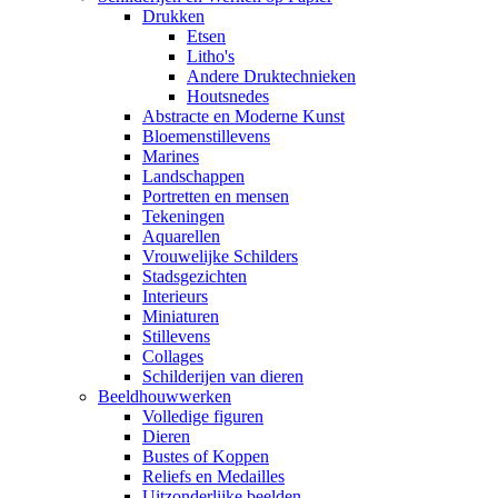
Drukken
Etsen
Litho's
Andere Druktechnieken
Houtsnedes
Abstracte en Moderne Kunst
Bloemenstillevens
Marines
Landschappen
Portretten en mensen
Tekeningen
Aquarellen
Vrouwelijke Schilders
Stadsgezichten
Interieurs
Miniaturen
Stillevens
Collages
Schilderijen van dieren
Beeldhouwwerken
Volledige figuren
Dieren
Bustes of Koppen
Reliefs en Medailles
Uitzonderlijke beelden