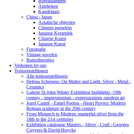
Bureaulampen
Applieken
Kandelaars
China / Japan
Aziatische objecten
Chinees porselein
Japanse Keramiek
Chinese Kunst
Japanse Kunst
Fotografie
Vintage juwelen
Buitenbeentjes
Verkopen bij ons
Tentoonstellingen
Alle tentoonstellingen
Helena Schepens: On Matter and Light. Silver - Metal -
Ceramics
Galerie St-John Winter Exhibition highlights -19th
century - impressionism - expressionism -modern art
Jozef Cantré - Emiel Poetou - Henri Puvrez: Modern
Belgian sculpture in the 20th century
From Monarch to Modern: masterful silver from the
18th to the 21st centuries
Exhibition catalogue Masters - Silver - Craft : Georges
Cuyvers & David Huycke