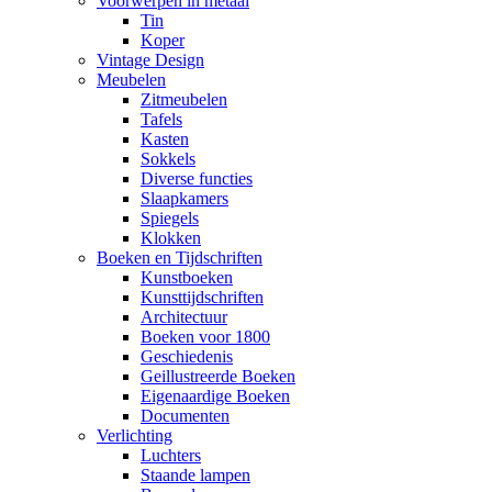
Voorwerpen in metaal
Tin
Koper
Vintage Design
Meubelen
Zitmeubelen
Tafels
Kasten
Sokkels
Diverse functies
Slaapkamers
Spiegels
Klokken
Boeken en Tijdschriften
Kunstboeken
Kunsttijdschriften
Architectuur
Boeken voor 1800
Geschiedenis
Geillustreerde Boeken
Eigenaardige Boeken
Documenten
Verlichting
Luchters
Staande lampen