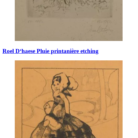
Roel D‘haese Pluie printanière etching