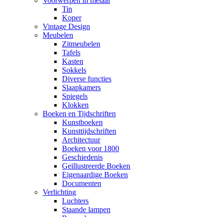
Voorwerpen in metaal
Tin
Koper
Vintage Design
Meubelen
Zitmeubelen
Tafels
Kasten
Sokkels
Diverse functies
Slaapkamers
Spiegels
Klokken
Boeken en Tijdschriften
Kunstboeken
Kunsttijdschriften
Architectuur
Boeken voor 1800
Geschiedenis
Geillustreerde Boeken
Eigenaardige Boeken
Documenten
Verlichting
Luchters
Staande lampen