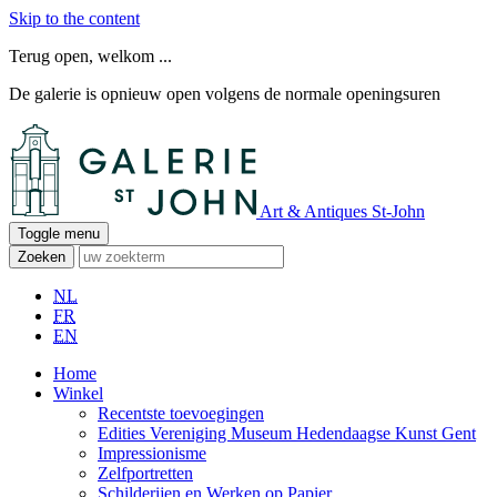
Skip to the content
Terug open, welkom ...
De galerie is opnieuw open volgens de normale openingsuren
Art & Antiques St-John
Toggle menu
Zoeken
NL
FR
EN
Home
Winkel
Recentste toevoegingen
Edities Vereniging Museum Hedendaagse Kunst Gent
Impressionisme
Zelfportretten
Schilderijen en Werken op Papier