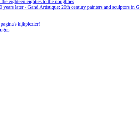
the eighteen eighties to the noughties
 years later - Gand Artistique: 20th century painters and sculptors in 
pagina's kijkplezier!
logus