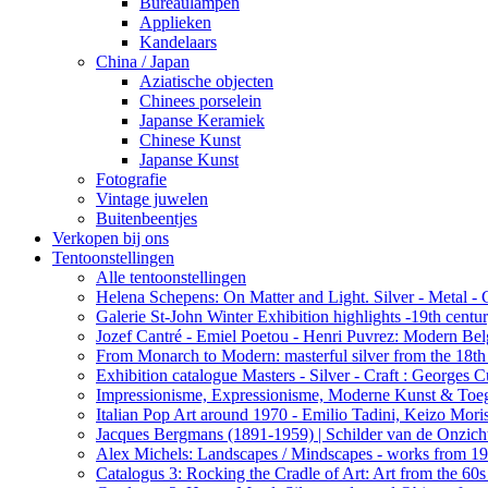
Bureaulampen
Applieken
Kandelaars
China / Japan
Aziatische objecten
Chinees porselein
Japanse Keramiek
Chinese Kunst
Japanse Kunst
Fotografie
Vintage juwelen
Buitenbeentjes
Verkopen bij ons
Tentoonstellingen
Alle tentoonstellingen
Helena Schepens: On Matter and Light. Silver - Metal -
Galerie St-John Winter Exhibition highlights -19th centu
Jozef Cantré - Emiel Poetou - Henri Puvrez: Modern Belg
From Monarch to Modern: masterful silver from the 18th t
Exhibition catalogue Masters - Silver - Craft : George
Impressionisme, Expressionisme, Moderne Kunst & Toe
Italian Pop Art around 1970 - Emilio Tadini, Keizo Moris
Jacques Bergmans (1891-1959) | Schilder van de Onzich
Alex Michels: Landscapes / Mindscapes - works from 1
Catalogus 3: Rocking the Cradle of Art: Art from the 60s