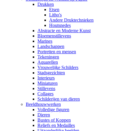
Drukken
Etsen
Litho's
Andere Druktechnieken
Houtsnedes
Abstracte en Moderne Kunst
Bloemenstillevens
Marines
Landschappen
Portretten en mensen
Tekeningen
Aquarellen
Vrouwelijke Schilders
Stadsgezichten
Interieurs
Miniaturen
Stillevens
Collages
Schilderijen van dieren
Beeldhouwwerken
Volledige figuren
Dieren
Bustes of Koppen
Reliefs en Medailles
Uitzonderlijke beelden