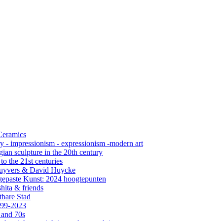
 Ceramics
ry - impressionism - expressionism -modern art
ian sculpture in the 20th century
o the 21st centuries
s Cuyvers & David Huycke
gepaste Kunst: 2024 hoogtepunten
hita & friends
tbare Stad
999-2023
 and 70s