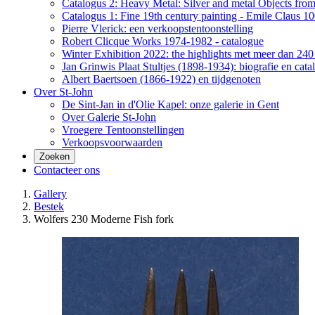
Catalogus 2: Heavy Metal: Silver and metal Objects from 
Catalogus 1: Fine 19th century painting - Emile Claus 100
Pierre Vlerick: een verkoopstentoonstelling
Robert Clicque Works 1974-1982 - catalogue
Winter Exhibition 2022: the highlights met meer dan 240 
Jan Grinwis Plaat Stultjes (1898-1934): biografie en cata
Albert Baertsoen (1866-1922) en tijdgenoten
Over St-John
De Sint-Jan in d'Olie Kapel: onze galerie in Gent
Over Galerie St-John
Vroegere Tentoonstellingen
Verkoopsvoorwaarden
Zoeken
Contacteer ons
Gallery
Bestek
Wolfers 230 Moderne Fish fork