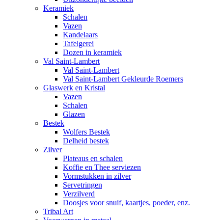
Keramiek
Schalen
Vazen
Kandelaars
Tafelgerei
Dozen in keramiek
Val Saint-Lambert
Val Saint-Lambert
Val Saint-Lambert Gekleurde Roemers
Glaswerk en Kristal
Vazen
Schalen
Glazen
Bestek
Wolfers Bestek
Delheid bestek
Zilver
Plateaus en schalen
Koffie en Thee serviezen
Vormstukken in zilver
Servetringen
Verzilverd
Doosjes voor snuif, kaartjes, poeder, enz.
Tribal Art