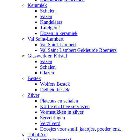
Keramiek
Schalen
Vazen
Kandelaars
Tafelgerei
Dozen in keramiek
Val Saint-Lambert
Val Saint-Lambert
Val Saint-Lambert Gekleurde Roemers
Glaswerk en Kristal
Vazen
Schalen
Glazen
Bestek
Wolfers Bestek
Delheid bestek
Zilver
Plateaus en schalen
Koffie en Thee serviezen
Vormstukken in zilver
Servetringen
Verzilverd
Doosjes voor snuif, kaartjes, poeder, enz.
Tribal Art