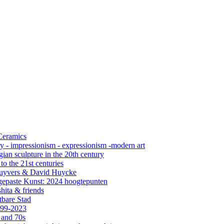
 Ceramics
ry - impressionism - expressionism -modern art
ian sculpture in the 20th century
o the 21st centuries
s Cuyvers & David Huycke
gepaste Kunst: 2024 hoogtepunten
hita & friends
tbare Stad
999-2023
 and 70s