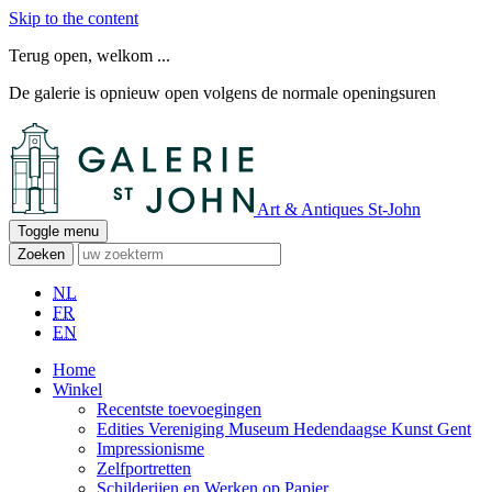
Skip to the content
Terug open, welkom ...
De galerie is opnieuw open volgens de normale openingsuren
Art & Antiques St-John
Toggle menu
Zoeken
NL
FR
EN
Home
Winkel
Recentste toevoegingen
Edities Vereniging Museum Hedendaagse Kunst Gent
Impressionisme
Zelfportretten
Schilderijen en Werken op Papier