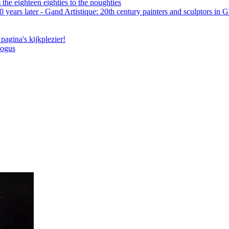
the eighteen eighties to the noughties
 years later - Gand Artistique: 20th century painters and sculptors in 
pagina's kijkplezier!
logus