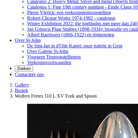
Catalogus 2: Heavy Metal: Silver and metal Objects from 
Catalogus 1: Fine 19th century painting - Emile Claus 100
Pierre Vlerick: een verkoopstentoonstelling
Robert Clicque Works 1974-1982 - catalogue
Winter Exhibition 2022: the highlights met meer dan 240 
Jan Grinwis Plaat Stultjes (1898-1934): biografie en cata
Albert Baertsoen (1866-1922) en tijdgenoten
Over St-John
De Sint-Jan in d'Olie Kapel: onze galerie in Gent
Over Galerie St-John
Vroegere Tentoonstellingen
Verkoopsvoorwaarden
Zoeken
Contacteer ons
Gallery
Bestek
Wolfers Freres 110 L XV Fork and Spoon