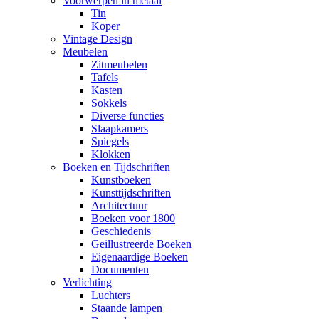
Voorwerpen in metaal
Tin
Koper
Vintage Design
Meubelen
Zitmeubelen
Tafels
Kasten
Sokkels
Diverse functies
Slaapkamers
Spiegels
Klokken
Boeken en Tijdschriften
Kunstboeken
Kunsttijdschriften
Architectuur
Boeken voor 1800
Geschiedenis
Geillustreerde Boeken
Eigenaardige Boeken
Documenten
Verlichting
Luchters
Staande lampen