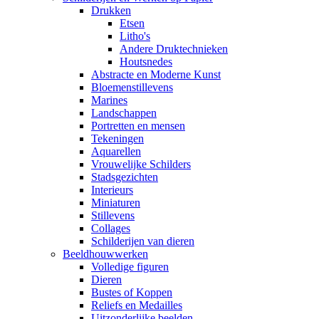
Drukken
Etsen
Litho's
Andere Druktechnieken
Houtsnedes
Abstracte en Moderne Kunst
Bloemenstillevens
Marines
Landschappen
Portretten en mensen
Tekeningen
Aquarellen
Vrouwelijke Schilders
Stadsgezichten
Interieurs
Miniaturen
Stillevens
Collages
Schilderijen van dieren
Beeldhouwwerken
Volledige figuren
Dieren
Bustes of Koppen
Reliefs en Medailles
Uitzonderlijke beelden