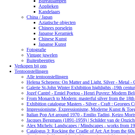
Bureaulampen
Applieken
Kandelaars
China / Japan
Aziatische objecten
Chinees porselein
Japanse Keramiek
Chinese Kunst
Japanse Kunst
Fotografie
Vintage juwelen
Buitenbeentjes
Verkopen bij ons
Tentoonstellingen
Alle tentoonstellingen
Helena Schepens: On Matter and Light. Silver - Metal -
Galerie St-John Winter Exhibition highlights -19th centu
Jozef Cantré - Emiel Poetou - Henri Puvrez: Modern Belg
From Monarch to Modern: masterful silver from the 18th t
Exhibition catalogue Masters - Silver - Craft : George
Impressionisme, Expressionisme, Moderne Kunst & Toe
Italian Pop Art around 1970 - Emilio Tadini, Keizo Moris
Jacques Bergmans (1891-1959) | Schilder van de Onzich
Alex Michels: Landscapes / Mindscapes - works from 1
Catalogus 3: Rocking the Cradle of Art: Art from the 60s