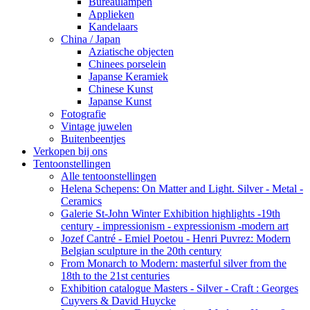
Bureaulampen
Applieken
Kandelaars
China / Japan
Aziatische objecten
Chinees porselein
Japanse Keramiek
Chinese Kunst
Japanse Kunst
Fotografie
Vintage juwelen
Buitenbeentjes
Verkopen bij ons
Tentoonstellingen
Alle tentoonstellingen
Helena Schepens: On Matter and Light. Silver - Metal -
Ceramics
Galerie St-John Winter Exhibition highlights -19th
century - impressionism - expressionism -modern art
Jozef Cantré - Emiel Poetou - Henri Puvrez: Modern
Belgian sculpture in the 20th century
From Monarch to Modern: masterful silver from the
18th to the 21st centuries
Exhibition catalogue Masters - Silver - Craft : Georges
Cuyvers & David Huycke