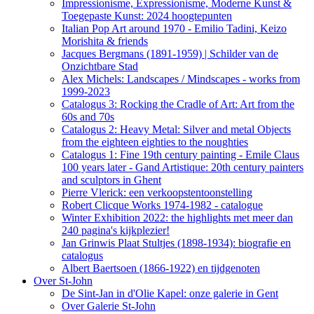
Impressionisme, Expressionisme, Moderne Kunst &
Toegepaste Kunst: 2024 hoogtepunten
Italian Pop Art around 1970 - Emilio Tadini, Keizo
Morishita & friends
Jacques Bergmans (1891-1959) | Schilder van de
Onzichtbare Stad
Alex Michels: Landscapes / Mindscapes - works from
1999-2023
Catalogus 3: Rocking the Cradle of Art: Art from the
60s and 70s
Catalogus 2: Heavy Metal: Silver and metal Objects
from the eighteen eighties to the noughties
Catalogus 1: Fine 19th century painting - Emile Claus
100 years later - Gand Artistique: 20th century painters
and sculptors in Ghent
Pierre Vlerick: een verkoopstentoonstelling
Robert Clicque Works 1974-1982 - catalogue
Winter Exhibition 2022: the highlights met meer dan
240 pagina's kijkplezier!
Jan Grinwis Plaat Stultjes (1898-1934): biografie en
catalogus
Albert Baertsoen (1866-1922) en tijdgenoten
Over St-John
De Sint-Jan in d'Olie Kapel: onze galerie in Gent
Over Galerie St-John