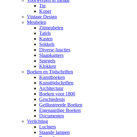
Voorwerpen in metaal
Tin
Koper
Vintage Design
Meubelen
Zitmeubelen
Tafels
Kasten
Sokkels
Diverse functies
Slaapkamers
Spiegels
Klokken
Boeken en Tijdschriften
Kunstboeken
Kunsttijdschriften
Architectuur
Boeken voor 1800
Geschiedenis
Geillustreerde Boeken
Eigenaardige Boeken
Documenten
Verlichting
Luchters
Staande lampen