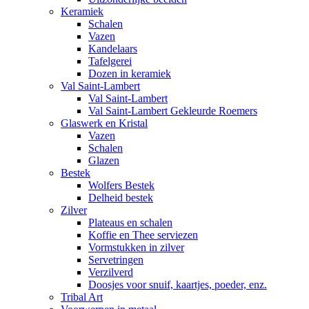
Keramiek
Schalen
Vazen
Kandelaars
Tafelgerei
Dozen in keramiek
Val Saint-Lambert
Val Saint-Lambert
Val Saint-Lambert Gekleurde Roemers
Glaswerk en Kristal
Vazen
Schalen
Glazen
Bestek
Wolfers Bestek
Delheid bestek
Zilver
Plateaus en schalen
Koffie en Thee serviezen
Vormstukken in zilver
Servetringen
Verzilverd
Doosjes voor snuif, kaartjes, poeder, enz.
Tribal Art