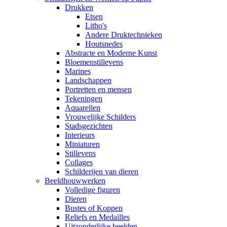
Drukken
Etsen
Litho's
Andere Druktechnieken
Houtsnedes
Abstracte en Moderne Kunst
Bloemenstillevens
Marines
Landschappen
Portretten en mensen
Tekeningen
Aquarellen
Vrouwelijke Schilders
Stadsgezichten
Interieurs
Miniaturen
Stillevens
Collages
Schilderijen van dieren
Beeldhouwwerken
Volledige figuren
Dieren
Bustes of Koppen
Reliefs en Medailles
Uitzonderlijke beelden