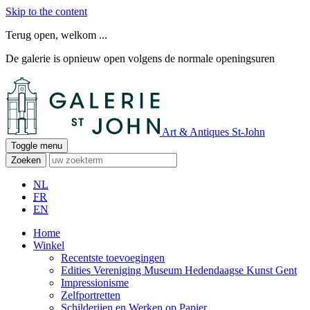
Skip to the content
Terug open, welkom ...
De galerie is opnieuw open volgens de normale openingsuren
Art & Antiques St-John
Toggle menu
Zoeken
NL
FR
EN
Home
Winkel
Recentste toevoegingen
Edities Vereniging Museum Hedendaagse Kunst Gent
Impressionisme
Zelfportretten
Schilderijen en Werken op Papier