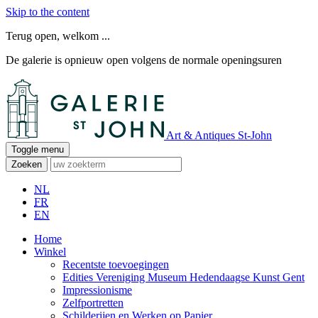
Skip to the content
Terug open, welkom ...
De galerie is opnieuw open volgens de normale openingsuren
Art & Antiques St-John
Toggle menu
Zoeken
NL
FR
EN
Home
Winkel
Recentste toevoegingen
Edities Vereniging Museum Hedendaagse Kunst Gent
Impressionisme
Zelfportretten
Schilderijen en Werken op Papier