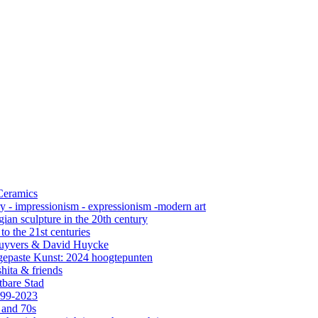
 Ceramics
ry - impressionism - expressionism -modern art
ian sculpture in the 20th century
o the 21st centuries
s Cuyvers & David Huycke
gepaste Kunst: 2024 hoogtepunten
hita & friends
tbare Stad
999-2023
 and 70s