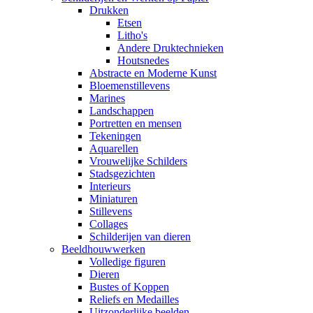
Drukken
Etsen
Litho's
Andere Druktechnieken
Houtsnedes
Abstracte en Moderne Kunst
Bloemenstillevens
Marines
Landschappen
Portretten en mensen
Tekeningen
Aquarellen
Vrouwelijke Schilders
Stadsgezichten
Interieurs
Miniaturen
Stillevens
Collages
Schilderijen van dieren
Beeldhouwwerken
Volledige figuren
Dieren
Bustes of Koppen
Reliefs en Medailles
Uitzonderlijke beelden