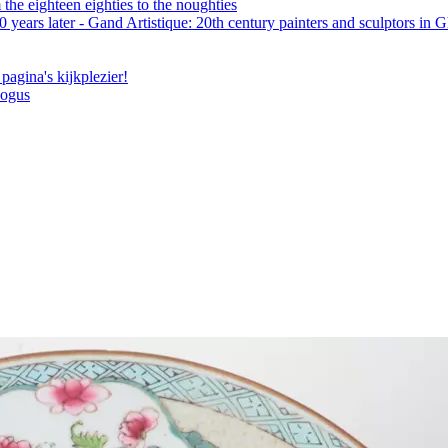
the eighteen eighties to the noughties
 years later - Gand Artistique: 20th century painters and sculptors in 
pagina's kijkplezier!
logus