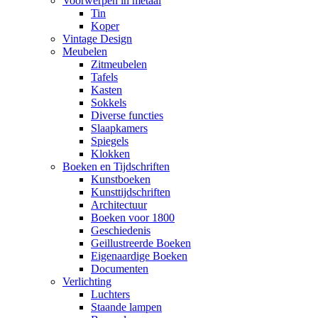
Voorwerpen in metaal
Tin
Koper
Vintage Design
Meubelen
Zitmeubelen
Tafels
Kasten
Sokkels
Diverse functies
Slaapkamers
Spiegels
Klokken
Boeken en Tijdschriften
Kunstboeken
Kunsttijdschriften
Architectuur
Boeken voor 1800
Geschiedenis
Geillustreerde Boeken
Eigenaardige Boeken
Documenten
Verlichting
Luchters
Staande lampen