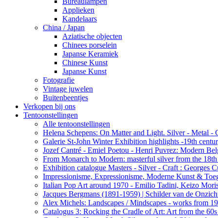
Bureaulampen
Applieken
Kandelaars
China / Japan
Aziatische objecten
Chinees porselein
Japanse Keramiek
Chinese Kunst
Japanse Kunst
Fotografie
Vintage juwelen
Buitenbeentjes
Verkopen bij ons
Tentoonstellingen
Alle tentoonstellingen
Helena Schepens: On Matter and Light. Silver - Metal -
Galerie St-John Winter Exhibition highlights -19th centu
Jozef Cantré - Emiel Poetou - Henri Puvrez: Modern Belg
From Monarch to Modern: masterful silver from the 18th t
Exhibition catalogue Masters - Silver - Craft : George
Impressionisme, Expressionisme, Moderne Kunst & Toe
Italian Pop Art around 1970 - Emilio Tadini, Keizo Moris
Jacques Bergmans (1891-1959) | Schilder van de Onzich
Alex Michels: Landscapes / Mindscapes - works from 1
Catalogus 3: Rocking the Cradle of Art: Art from the 60s