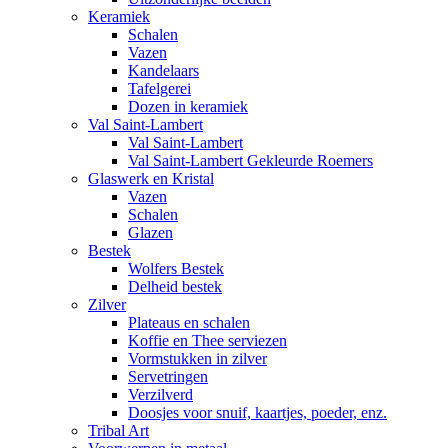
Keramiek
Schalen
Vazen
Kandelaars
Tafelgerei
Dozen in keramiek
Val Saint-Lambert
Val Saint-Lambert
Val Saint-Lambert Gekleurde Roemers
Glaswerk en Kristal
Vazen
Schalen
Glazen
Bestek
Wolfers Bestek
Delheid bestek
Zilver
Plateaus en schalen
Koffie en Thee serviezen
Vormstukken in zilver
Servetringen
Verzilverd
Doosjes voor snuif, kaartjes, poeder, enz.
Tribal Art