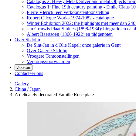
Catalogus 2: Heavy Metal: Silver and metal Objects from 
Catalogus 1: Fine 19th century painting - Emile Claus 100
Pierre Vlerick: een verkoopstentoonstelling
Robert Clicque Works 1974-1982 - catalogue
Winter Exhibition 2022: the highlights met meer dan 240 
Jan Grinwis Plaat Stultjes (1898-1934): biografie en cata
Albert Baertsoen (1866-1922) en tijdgenoten
Over St-John
De Sint-Jan in d'Olie Kapel: onze galerie in Gent
Over Galerie St-John
Vroegere Tentoonstellingen
Verkoopsvoorwaarden
Zoeken
Contacteer ons
Gallery
China / Japan
A delicately decorated Famille Rose plate