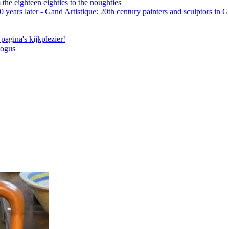
the eighteen eighties to the noughties
 years later - Gand Artistique: 20th century painters and sculptors in 
pagina's kijkplezier!
logus