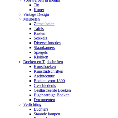
Voorwerpen in metaal
Tin
Koper
Vintage Design
Meubelen
Zitmeubelen
Tafels
Kasten
Sokkels
Diverse functies
Slaapkamers
Spiegels
Klokken
Boeken en Tijdschriften
Kunstboeken
Kunsttijdschriften
Architectuur
Boeken voor 1800
Geschiedenis
Geillustreerde Boeken
Eigenaardige Boeken
Documenten
Verlichting
Luchters
Staande lampen