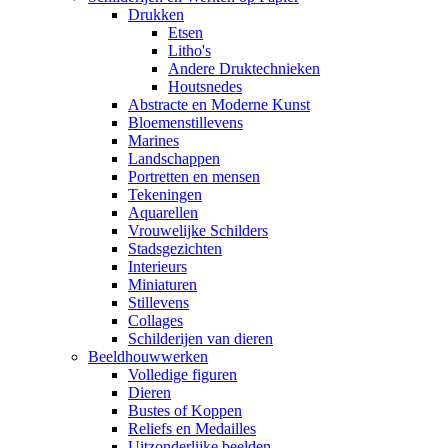
Drukken
Etsen
Litho's
Andere Druktechnieken
Houtsnedes
Abstracte en Moderne Kunst
Bloemenstillevens
Marines
Landschappen
Portretten en mensen
Tekeningen
Aquarellen
Vrouwelijke Schilders
Stadsgezichten
Interieurs
Miniaturen
Stillevens
Collages
Schilderijen van dieren
Beeldhouwwerken
Volledige figuren
Dieren
Bustes of Koppen
Reliefs en Medailles
Uitzonderlijke beelden