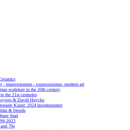
 Ceramics
ry - impressionism - expressionism -modern art
ian sculpture in the 20th century
o the 21st centuries
s Cuyvers & David Huycke
gepaste Kunst: 2024 hoogtepunten
hita & friends
tbare Stad
999-2023
 and 70s