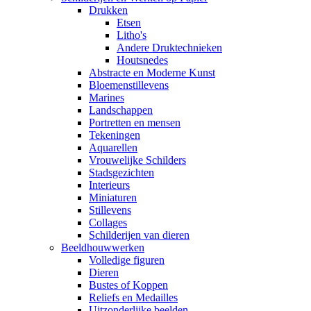
Drukken
Etsen
Litho's
Andere Druktechnieken
Houtsnedes
Abstracte en Moderne Kunst
Bloemenstillevens
Marines
Landschappen
Portretten en mensen
Tekeningen
Aquarellen
Vrouwelijke Schilders
Stadsgezichten
Interieurs
Miniaturen
Stillevens
Collages
Schilderijen van dieren
Beeldhouwwerken
Volledige figuren
Dieren
Bustes of Koppen
Reliefs en Medailles
Uitzonderlijke beelden