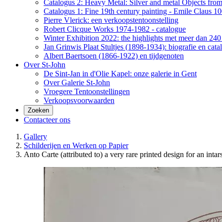
Catalogus 2: Heavy Metal: Silver and metal Objects from 
Catalogus 1: Fine 19th century painting - Emile Claus 100
Pierre Vlerick: een verkoopstentoonstelling
Robert Clicque Works 1974-1982 - catalogue
Winter Exhibition 2022: the highlights met meer dan 240 
Jan Grinwis Plaat Stultjes (1898-1934): biografie en cata
Albert Baertsoen (1866-1922) en tijdgenoten
Over St-John
De Sint-Jan in d'Olie Kapel: onze galerie in Gent
Over Galerie St-John
Vroegere Tentoonstellingen
Verkoopsvoorwaarden
Zoeken
Contacteer ons
Gallery
Schilderijen en Werken op Papier
Anto Carte (attributed to) a very rare printed design for an inta