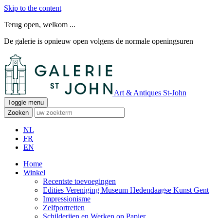
Skip to the content
Terug open, welkom ...
De galerie is opnieuw open volgens de normale openingsuren
Art & Antiques St-John
Toggle menu
Zoeken
NL
FR
EN
Home
Winkel
Recentste toevoegingen
Edities Vereniging Museum Hedendaagse Kunst Gent
Impressionisme
Zelfportretten
Schilderijen en Werken op Papier