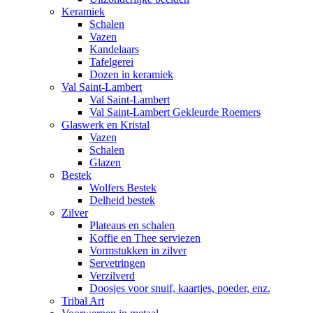
Keramiek
Schalen
Vazen
Kandelaars
Tafelgerei
Dozen in keramiek
Val Saint-Lambert
Val Saint-Lambert
Val Saint-Lambert Gekleurde Roemers
Glaswerk en Kristal
Vazen
Schalen
Glazen
Bestek
Wolfers Bestek
Delheid bestek
Zilver
Plateaus en schalen
Koffie en Thee serviezen
Vormstukken in zilver
Servetringen
Verzilverd
Doosjes voor snuif, kaartjes, poeder, enz.
Tribal Art