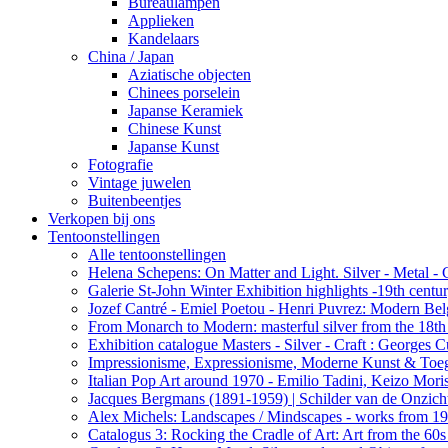
Bureaulampen
Applieken
Kandelaars
China / Japan
Aziatische objecten
Chinees porselein
Japanse Keramiek
Chinese Kunst
Japanse Kunst
Fotografie
Vintage juwelen
Buitenbeentjes
Verkopen bij ons
Tentoonstellingen
Alle tentoonstellingen
Helena Schepens: On Matter and Light. Silver - Metal -
Galerie St-John Winter Exhibition highlights -19th centu
Jozef Cantré - Emiel Poetou - Henri Puvrez: Modern Belg
From Monarch to Modern: masterful silver from the 18th t
Exhibition catalogue Masters - Silver - Craft : George
Impressionisme, Expressionisme, Moderne Kunst & Toe
Italian Pop Art around 1970 - Emilio Tadini, Keizo Moris
Jacques Bergmans (1891-1959) | Schilder van de Onzich
Alex Michels: Landscapes / Mindscapes - works from 1
Catalogus 3: Rocking the Cradle of Art: Art from the 60s