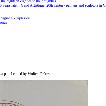
the eighteen eighties to the noughties
 years later - Gand Artistique: 20th century painters and sculptors in 
pagina's kijkplezier!
logus
rsia panel edited by Wolfers Frères