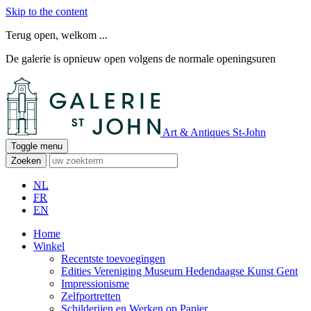
Skip to the content
Terug open, welkom ...
De galerie is opnieuw open volgens de normale openingsuren
Art & Antiques St-John
Toggle menu
Zoeken
NL
FR
EN
Home
Winkel
Recentste toevoegingen
Edities Vereniging Museum Hedendaagse Kunst Gent
Impressionisme
Zelfportretten
Schilderijen en Werken op Papier