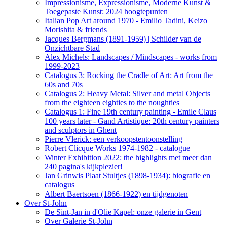
Impressionisme, Expressionisme, Moderne Kunst &
Toegepaste Kunst: 2024 hoogtepunten
Italian Pop Art around 1970 - Emilio Tadini, Keizo
Morishita & friends
Jacques Bergmans (1891-1959) | Schilder van de
Onzichtbare Stad
Alex Michels: Landscapes / Mindscapes - works from
1999-2023
Catalogus 3: Rocking the Cradle of Art: Art from the
60s and 70s
Catalogus 2: Heavy Metal: Silver and metal Objects
from the eighteen eighties to the noughties
Catalogus 1: Fine 19th century painting - Emile Claus
100 years later - Gand Artistique: 20th century painters
and sculptors in Ghent
Pierre Vlerick: een verkoopstentoonstelling
Robert Clicque Works 1974-1982 - catalogue
Winter Exhibition 2022: the highlights met meer dan
240 pagina's kijkplezier!
Jan Grinwis Plaat Stultjes (1898-1934): biografie en
catalogus
Albert Baertsoen (1866-1922) en tijdgenoten
Over St-John
De Sint-Jan in d'Olie Kapel: onze galerie in Gent
Over Galerie St-John