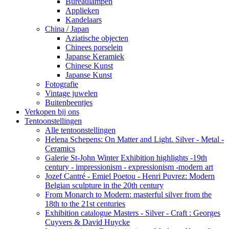
Bureaulampen
Applieken
Kandelaars
China / Japan
Aziatische objecten
Chinees porselein
Japanse Keramiek
Chinese Kunst
Japanse Kunst
Fotografie
Vintage juwelen
Buitenbeentjes
Verkopen bij ons
Tentoonstellingen
Alle tentoonstellingen
Helena Schepens: On Matter and Light. Silver - Metal -
Ceramics
Galerie St-John Winter Exhibition highlights -19th
century - impressionism - expressionism -modern art
Jozef Cantré - Emiel Poetou - Henri Puvrez: Modern
Belgian sculpture in the 20th century
From Monarch to Modern: masterful silver from the
18th to the 21st centuries
Exhibition catalogue Masters - Silver - Craft : Georges
Cuyvers & David Huycke