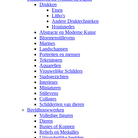
Drukken
Etsen
Litho's
Andere Druktechnieken
Houtsnedes
Abstracte en Moderne Kunst
Bloemenstillevens
Marines
Landschappen
Portretten en mensen
Tekeningen
Aquarellen
Vrouwelijke Schilders
Stadsgezichten
Interieurs
Miniaturen
Stillevens
Collages
Schilderijen van dieren
Beeldhouwwerken
Volledige figuren
Dieren
Bustes of Koppen
Reliefs en Medailles
Uitzonderlijke beelden