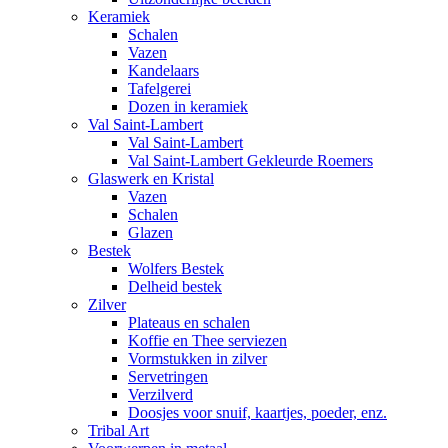
Keramiek
Schalen
Vazen
Kandelaars
Tafelgerei
Dozen in keramiek
Val Saint-Lambert
Val Saint-Lambert
Val Saint-Lambert Gekleurde Roemers
Glaswerk en Kristal
Vazen
Schalen
Glazen
Bestek
Wolfers Bestek
Delheid bestek
Zilver
Plateaus en schalen
Koffie en Thee serviezen
Vormstukken in zilver
Servetringen
Verzilverd
Doosjes voor snuif, kaartjes, poeder, enz.
Tribal Art