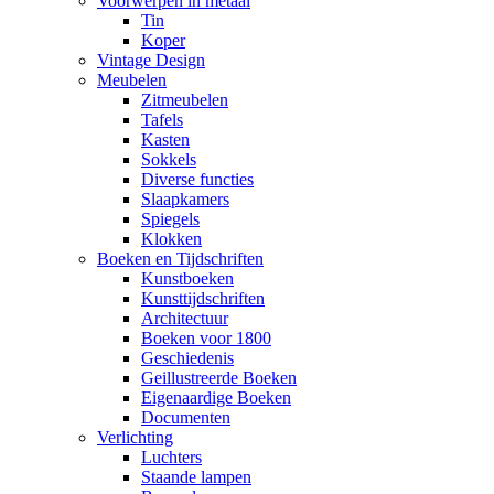
Voorwerpen in metaal
Tin
Koper
Vintage Design
Meubelen
Zitmeubelen
Tafels
Kasten
Sokkels
Diverse functies
Slaapkamers
Spiegels
Klokken
Boeken en Tijdschriften
Kunstboeken
Kunsttijdschriften
Architectuur
Boeken voor 1800
Geschiedenis
Geillustreerde Boeken
Eigenaardige Boeken
Documenten
Verlichting
Luchters
Staande lampen