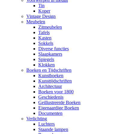
Voorwerpen in metaal
Tin
Koper
Vintage Design
Meubelen
Zitmeubelen
Tafels
Kasten
Sokkels
Diverse functies
Slaapkamers
Spiegels
Klokken
Boeken en Tijdschriften
Kunstboeken
Kunsttijdschriften
Architectuur
Boeken voor 1800
Geschiedenis
Geillustreerde Boeken
Eigenaardige Boeken
Documenten
Verlichting
Luchters
Staande lampen