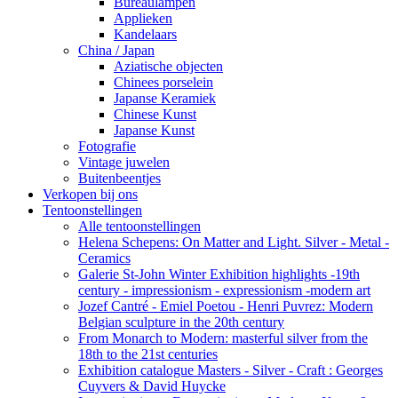
Bureaulampen
Applieken
Kandelaars
China / Japan
Aziatische objecten
Chinees porselein
Japanse Keramiek
Chinese Kunst
Japanse Kunst
Fotografie
Vintage juwelen
Buitenbeentjes
Verkopen bij ons
Tentoonstellingen
Alle tentoonstellingen
Helena Schepens: On Matter and Light. Silver - Metal -
Ceramics
Galerie St-John Winter Exhibition highlights -19th
century - impressionism - expressionism -modern art
Jozef Cantré - Emiel Poetou - Henri Puvrez: Modern
Belgian sculpture in the 20th century
From Monarch to Modern: masterful silver from the
18th to the 21st centuries
Exhibition catalogue Masters - Silver - Craft : Georges
Cuyvers & David Huycke