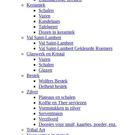
Keramiek
Schalen
Vazen
Kandelaars
Tafelgerei
Dozen in keramiek
Val Saint-Lambert
Val Saint-Lambert
Val Saint-Lambert Gekleurde Roemers
Glaswerk en Kristal
Vazen
Schalen
Glazen
Bestek
Wolfers Bestek
Delheid bestek
Zilver
Plateaus en schalen
Koffie en Thee serviezen
Vormstukken in zilver
Servetringen
Verzilverd
Doosjes voor snuif, kaartjes, poeder, enz.
Tribal Art