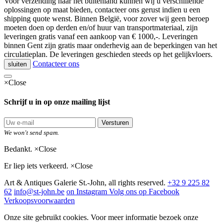
Voor verzending naar het buitenland kunnen wij u verschillende
oplossingen op maat bieden, contacteer ons gerust indien u een
shipping quote wenst. Binnen België, voor zover wij geen beroep
moeten doen op derden en/of huur van transportmateriaal, zijn
leveringen gratis vanaf een aankoop van € 1000,-. Leveringen
binnen Gent zijn gratis maar onderhevig aan de beperkingen van het
circulatieplan. De leveringen geschieden steeds op het gelijkvloers.
Contacteer ons
sluiten
×
Close
Schrijf u in op onze mailing lijst
Versturen
We won't send spam.
Bedankt.
×
Close
Er liep iets verkeerd.
×
Close
Art & Antiques Galerie St.-John, all rights reserved.
+32 9 225 82
62
info@st-john.be
on Instagram
Volg ons op Facebook
Verkoopsvoorwaarden
Onze site gebruikt cookies. Voor meer informatie bezoek onze