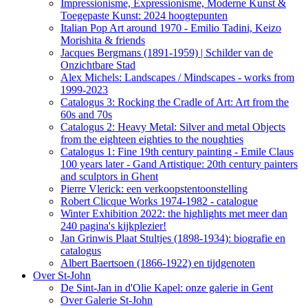
Impressionisme, Expressionisme, Moderne Kunst &
Toegepaste Kunst: 2024 hoogtepunten
Italian Pop Art around 1970 - Emilio Tadini, Keizo
Morishita & friends
Jacques Bergmans (1891-1959) | Schilder van de
Onzichtbare Stad
Alex Michels: Landscapes / Mindscapes - works from
1999-2023
Catalogus 3: Rocking the Cradle of Art: Art from the
60s and 70s
Catalogus 2: Heavy Metal: Silver and metal Objects
from the eighteen eighties to the noughties
Catalogus 1: Fine 19th century painting - Emile Claus
100 years later - Gand Artistique: 20th century painters
and sculptors in Ghent
Pierre Vlerick: een verkoopstentoonstelling
Robert Clicque Works 1974-1982 - catalogue
Winter Exhibition 2022: the highlights met meer dan
240 pagina's kijkplezier!
Jan Grinwis Plaat Stultjes (1898-1934): biografie en
catalogus
Albert Baertsoen (1866-1922) en tijdgenoten
Over St-John
De Sint-Jan in d'Olie Kapel: onze galerie in Gent
Over Galerie St-John