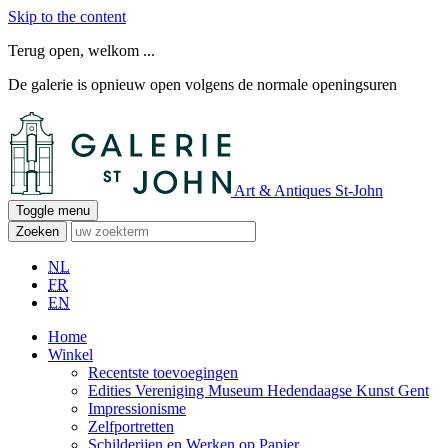
Skip to the content
Terug open, welkom ...
De galerie is opnieuw open volgens de normale openingsuren
Art & Antiques St-John
Toggle menu
Zoeken
NL
FR
EN
Home
Winkel
Recentste toevoegingen
Edities Vereniging Museum Hedendaagse Kunst Gent
Impressionisme
Zelfportretten
Schilderijen en Werken op Papier