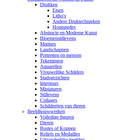
Drukken
Etsen
Litho's
Andere Druktechnieken
Houtsnedes
Abstracte en Moderne Kunst
Bloemenstillevens
Marines
Landschappen
Portretten en mensen
Tekeningen
Aquarellen
Vrouwelijke Schilders
Stadsgezichten
Interieurs
Miniaturen
Stillevens
Collages
Schilderijen van dieren
Beeldhouwwerken
Volledige figuren
Dieren
Bustes of Koppen
Reliefs en Medailles
Uitzonderlijke beelden