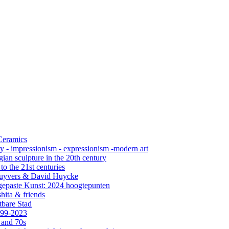
 Ceramics
ry - impressionism - expressionism -modern art
ian sculpture in the 20th century
o the 21st centuries
s Cuyvers & David Huycke
gepaste Kunst: 2024 hoogtepunten
hita & friends
tbare Stad
999-2023
 and 70s