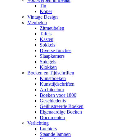
Voorwerpen in metaal
Tin
Koper
Vintage Design
Meubelen
Zitmeubelen
Tafels
Kasten
Sokkels
Diverse functies
Slaapkamers
Spiegels
Klokken
Boeken en Tijdschriften
Kunstboeken
Kunsttijdschriften
Architectuur
Boeken voor 1800
Geschiedenis
Geillustreerde Boeken
Eigenaardige Boeken
Documenten
Verlichting
Luchters
Staande lampen