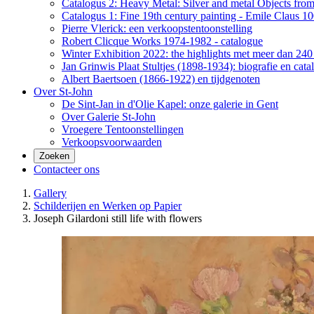
Catalogus 2: Heavy Metal: Silver and metal Objects from 
Catalogus 1: Fine 19th century painting - Emile Claus 100
Pierre Vlerick: een verkoopstentoonstelling
Robert Clicque Works 1974-1982 - catalogue
Winter Exhibition 2022: the highlights met meer dan 240 
Jan Grinwis Plaat Stultjes (1898-1934): biografie en cata
Albert Baertsoen (1866-1922) en tijdgenoten
Over St-John
De Sint-Jan in d'Olie Kapel: onze galerie in Gent
Over Galerie St-John
Vroegere Tentoonstellingen
Verkoopsvoorwaarden
Zoeken
Contacteer ons
Gallery
Schilderijen en Werken op Papier
Joseph Gilardoni still life with flowers