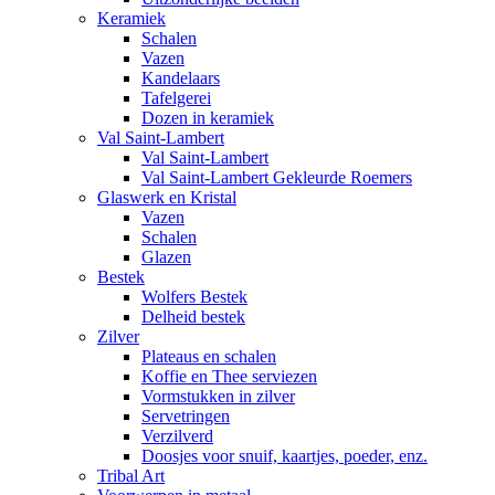
Keramiek
Schalen
Vazen
Kandelaars
Tafelgerei
Dozen in keramiek
Val Saint-Lambert
Val Saint-Lambert
Val Saint-Lambert Gekleurde Roemers
Glaswerk en Kristal
Vazen
Schalen
Glazen
Bestek
Wolfers Bestek
Delheid bestek
Zilver
Plateaus en schalen
Koffie en Thee serviezen
Vormstukken in zilver
Servetringen
Verzilverd
Doosjes voor snuif, kaartjes, poeder, enz.
Tribal Art