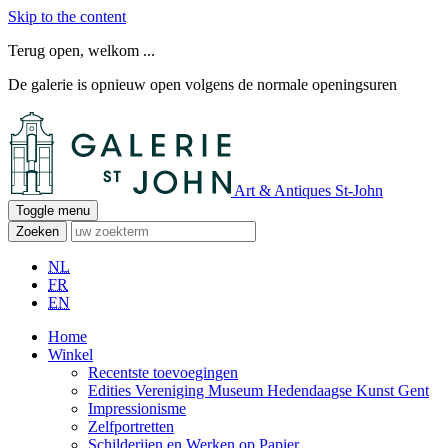
Skip to the content
Terug open, welkom ...
De galerie is opnieuw open volgens de normale openingsuren
Art & Antiques St-John
Toggle menu
Zoeken
NL
FR
EN
Home
Winkel
Recentste toevoegingen
Edities Vereniging Museum Hedendaagse Kunst Gent
Impressionisme
Zelfportretten
Schilderijen en Werken op Papier