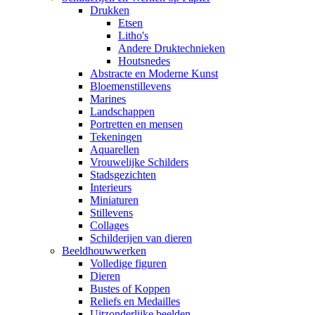
Drukken
Etsen
Litho's
Andere Druktechnieken
Houtsnedes
Abstracte en Moderne Kunst
Bloemenstillevens
Marines
Landschappen
Portretten en mensen
Tekeningen
Aquarellen
Vrouwelijke Schilders
Stadsgezichten
Interieurs
Miniaturen
Stillevens
Collages
Schilderijen van dieren
Beeldhouwwerken
Volledige figuren
Dieren
Bustes of Koppen
Reliefs en Medailles
Uitzonderlijke beelden