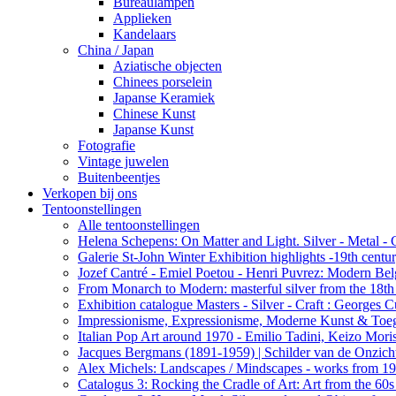
Bureaulampen
Applieken
Kandelaars
China / Japan
Aziatische objecten
Chinees porselein
Japanse Keramiek
Chinese Kunst
Japanse Kunst
Fotografie
Vintage juwelen
Buitenbeentjes
Verkopen bij ons
Tentoonstellingen
Alle tentoonstellingen
Helena Schepens: On Matter and Light. Silver - Metal -
Galerie St-John Winter Exhibition highlights -19th centu
Jozef Cantré - Emiel Poetou - Henri Puvrez: Modern Belg
From Monarch to Modern: masterful silver from the 18th t
Exhibition catalogue Masters - Silver - Craft : George
Impressionisme, Expressionisme, Moderne Kunst & Toe
Italian Pop Art around 1970 - Emilio Tadini, Keizo Moris
Jacques Bergmans (1891-1959) | Schilder van de Onzich
Alex Michels: Landscapes / Mindscapes - works from 1
Catalogus 3: Rocking the Cradle of Art: Art from the 60s