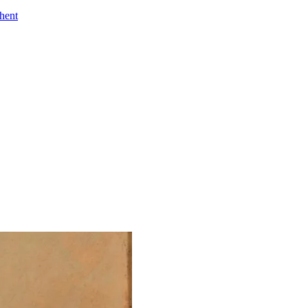
Ghent