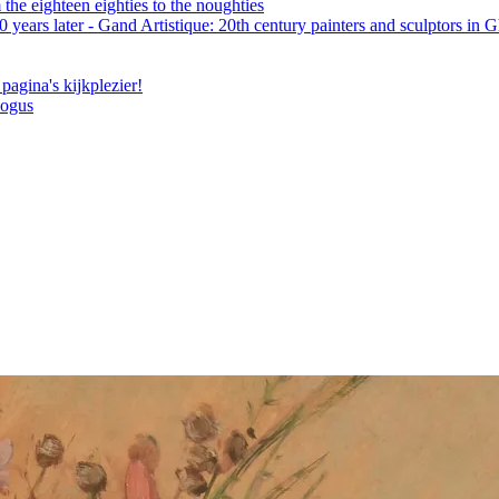
the eighteen eighties to the noughties
 years later - Gand Artistique: 20th century painters and sculptors in 
pagina's kijkplezier!
logus