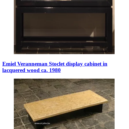
Emiel Veranneman Stoclet display cabinet in
lacquered wood ca. 1980