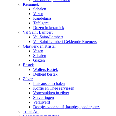
Keramiek
Schalen
Vazen
Kandelaars
Tafelgerei
Dozen in keramiek
Val Saint-Lambert
Val Saint-Lambert
Val Saint-Lambert Gekleurde Roemers
Glaswerk en Kristal
Vazen
Schalen
Glazen
Bestek
Wolfers Bestek
Delheid bestek
Zilver
Plateaus en schalen
Koffie en Thee serviezen
Vormstukken in zilver
Servetringen
Verzilverd
Doosjes voor snuif, kaartjes, poeder, enz.
Tribal Art