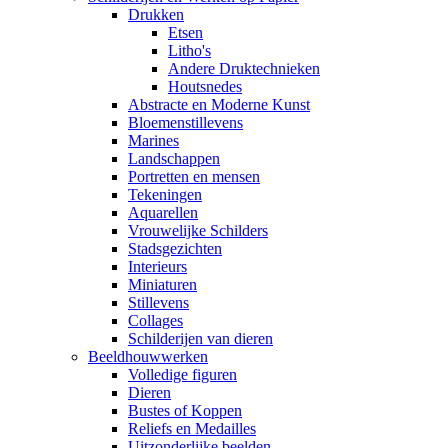
Drukken
Etsen
Litho's
Andere Druktechnieken
Houtsnedes
Abstracte en Moderne Kunst
Bloemenstillevens
Marines
Landschappen
Portretten en mensen
Tekeningen
Aquarellen
Vrouwelijke Schilders
Stadsgezichten
Interieurs
Miniaturen
Stillevens
Collages
Schilderijen van dieren
Beeldhouwwerken
Volledige figuren
Dieren
Bustes of Koppen
Reliefs en Medailles
Uitzonderlijke beelden