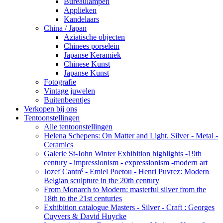
Bureaulampen
Applieken
Kandelaars
China / Japan
Aziatische objecten
Chinees porselein
Japanse Keramiek
Chinese Kunst
Japanse Kunst
Fotografie
Vintage juwelen
Buitenbeentjes
Verkopen bij ons
Tentoonstellingen
Alle tentoonstellingen
Helena Schepens: On Matter and Light. Silver - Metal -
Ceramics
Galerie St-John Winter Exhibition highlights -19th
century - impressionism - expressionism -modern art
Jozef Cantré - Emiel Poetou - Henri Puvrez: Modern
Belgian sculpture in the 20th century
From Monarch to Modern: masterful silver from the
18th to the 21st centuries
Exhibition catalogue Masters - Silver - Craft : Georges
Cuyvers & David Huycke