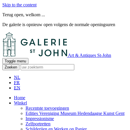
Skip to the content
Terug open, welkom ...
De galerie is opnieuw open volgens de normale openingsuren
Art & Antiques St-John
Toggle menu
Zoeken
NL
FR
EN
Home
Winkel
Recentste toevoegingen
Edities Vereniging Museum Hedendaagse Kunst Gent
Impressionisme
Zelfportretten
Schilderijen en Werken op Papier