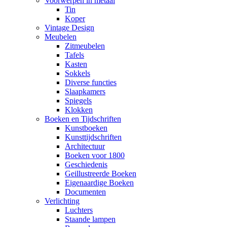
Voorwerpen in metaal
Tin
Koper
Vintage Design
Meubelen
Zitmeubelen
Tafels
Kasten
Sokkels
Diverse functies
Slaapkamers
Spiegels
Klokken
Boeken en Tijdschriften
Kunstboeken
Kunsttijdschriften
Architectuur
Boeken voor 1800
Geschiedenis
Geillustreerde Boeken
Eigenaardige Boeken
Documenten
Verlichting
Luchters
Staande lampen