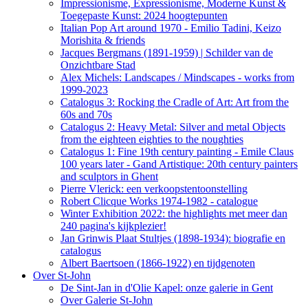
Impressionisme, Expressionisme, Moderne Kunst &
Toegepaste Kunst: 2024 hoogtepunten
Italian Pop Art around 1970 - Emilio Tadini, Keizo
Morishita & friends
Jacques Bergmans (1891-1959) | Schilder van de
Onzichtbare Stad
Alex Michels: Landscapes / Mindscapes - works from
1999-2023
Catalogus 3: Rocking the Cradle of Art: Art from the
60s and 70s
Catalogus 2: Heavy Metal: Silver and metal Objects
from the eighteen eighties to the noughties
Catalogus 1: Fine 19th century painting - Emile Claus
100 years later - Gand Artistique: 20th century painters
and sculptors in Ghent
Pierre Vlerick: een verkoopstentoonstelling
Robert Clicque Works 1974-1982 - catalogue
Winter Exhibition 2022: the highlights met meer dan
240 pagina's kijkplezier!
Jan Grinwis Plaat Stultjes (1898-1934): biografie en
catalogus
Albert Baertsoen (1866-1922) en tijdgenoten
Over St-John
De Sint-Jan in d'Olie Kapel: onze galerie in Gent
Over Galerie St-John