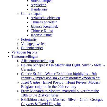
Bureaulampen
Applieken
Kandelaars
China / Japan
Aziatische objecten
Chinees porselein
Japanse Keramiek
Chinese Kunst
Japanse Kunst
Fotografie
Vintage juwelen
Buitenbeentjes
Verkopen bij ons
Tentoonstellingen
Alle tentoonstellingen
Helena Schepens: On Matter and Light. Silver - Metal -
Ceramics
Galerie St-John Winter Exhibition highlights -19th
century - impressionism - expressionism -modern art
Jozef Cantré - Emiel Poetou - Henri Puvrez: Modern
Belgian sculpture in the 20th century
From Monarch to Modern: masterful silver from the
18th to the 21st centuries
Exhibition catalogue Masters - Silver - Craft : Georges
Cuyvers & David Huycke