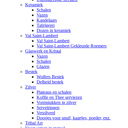
Keramiek
Schalen
Vazen
Kandelaars
Tafelgerei
Dozen in keramiek
Val Saint-Lambert
Val Saint-Lambert
Val Saint-Lambert Gekleurde Roemers
Glaswerk en Kristal
Vazen
Schalen
Glazen
Bestek
Wolfers Bestek
Delheid bestek
Zilver
Plateaus en schalen
Koffie en Thee serviezen
Vormstukken in zilver
Servetringen
Verzilverd
Doosjes voor snuif, kaartjes, poeder, enz.
Tribal Art