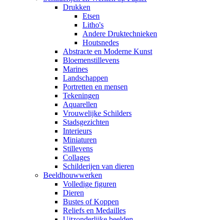
Drukken
Etsen
Litho's
Andere Druktechnieken
Houtsnedes
Abstracte en Moderne Kunst
Bloemenstillevens
Marines
Landschappen
Portretten en mensen
Tekeningen
Aquarellen
Vrouwelijke Schilders
Stadsgezichten
Interieurs
Miniaturen
Stillevens
Collages
Schilderijen van dieren
Beeldhouwwerken
Volledige figuren
Dieren
Bustes of Koppen
Reliefs en Medailles
Uitzonderlijke beelden