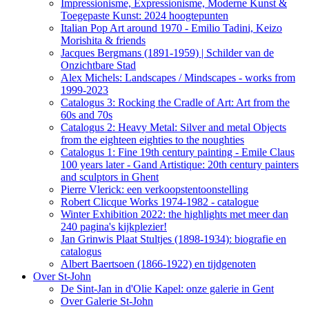
Impressionisme, Expressionisme, Moderne Kunst &
Toegepaste Kunst: 2024 hoogtepunten
Italian Pop Art around 1970 - Emilio Tadini, Keizo
Morishita & friends
Jacques Bergmans (1891-1959) | Schilder van de
Onzichtbare Stad
Alex Michels: Landscapes / Mindscapes - works from
1999-2023
Catalogus 3: Rocking the Cradle of Art: Art from the
60s and 70s
Catalogus 2: Heavy Metal: Silver and metal Objects
from the eighteen eighties to the noughties
Catalogus 1: Fine 19th century painting - Emile Claus
100 years later - Gand Artistique: 20th century painters
and sculptors in Ghent
Pierre Vlerick: een verkoopstentoonstelling
Robert Clicque Works 1974-1982 - catalogue
Winter Exhibition 2022: the highlights met meer dan
240 pagina's kijkplezier!
Jan Grinwis Plaat Stultjes (1898-1934): biografie en
catalogus
Albert Baertsoen (1866-1922) en tijdgenoten
Over St-John
De Sint-Jan in d'Olie Kapel: onze galerie in Gent
Over Galerie St-John