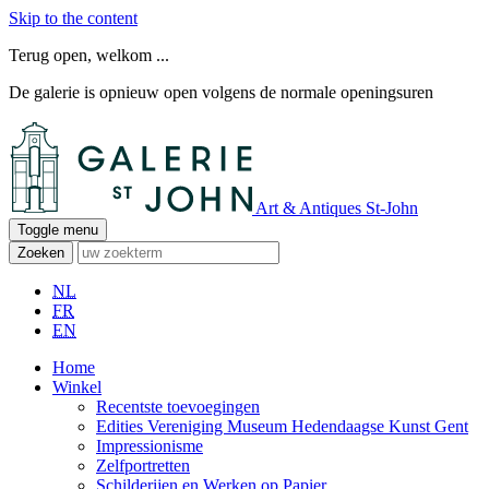
Skip to the content
Terug open, welkom ...
De galerie is opnieuw open volgens de normale openingsuren
Art & Antiques St-John
Toggle menu
Zoeken
NL
FR
EN
Home
Winkel
Recentste toevoegingen
Edities Vereniging Museum Hedendaagse Kunst Gent
Impressionisme
Zelfportretten
Schilderijen en Werken op Papier