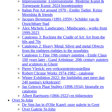
Impressionisme, Expressionisme, Moderne Kunst &
Toegepaste Kunst: 2024 hoogtepunten
Italian Pop Art around 1970 - Emilio Tadini, Keizo
Morishita & friends
Jacques Bergmans (1891-1959) | Schilder van de
Onzichtbare Stad
Alex Michels: Landscapes / Mindscapes - works from
1999-2023
Catalogus 3: Rocking the Cradle of Art: Art from the
60s and 70s
Catalogus 2: Heavy Metal: Silver and metal Objects
from the eighteen eighties to the noughties
Catalogus 1: Fine 19th century painting - Emile Claus
100 years later - Gand Artistique: 20th century painters
and sculptors in Ghent
Pierre Vlerick: een verkoopstentoonstelling
Robert Clicque Works 1974-1982 - catalogue
Winter Exhibition 2022: the highlights met meer dan
240 pagina's kijkplezier!
Jan Grinwis Plaat Stultjes (1898-1934): biografie en
catalogus
Albert Baertsoen (1866-1922) en tijdgenoten
Over St-John
De Sint-Jan in d'Olie Kapel: onze galerie in Gent
Over Galerie St-John