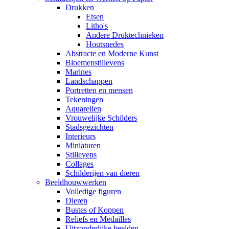
Drukken
Etsen
Litho's
Andere Druktechnieken
Houtsnedes
Abstracte en Moderne Kunst
Bloemenstillevens
Marines
Landschappen
Portretten en mensen
Tekeningen
Aquarellen
Vrouwelijke Schilders
Stadsgezichten
Interieurs
Miniaturen
Stillevens
Collages
Schilderijen van dieren
Beeldhouwwerken
Volledige figuren
Dieren
Bustes of Koppen
Reliefs en Medailles
Uitzonderlijke beelden