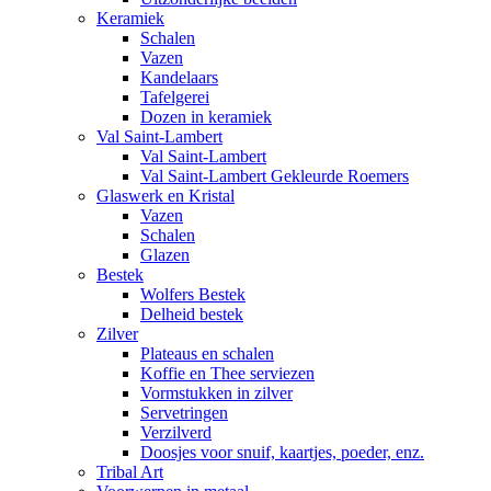
Keramiek
Schalen
Vazen
Kandelaars
Tafelgerei
Dozen in keramiek
Val Saint-Lambert
Val Saint-Lambert
Val Saint-Lambert Gekleurde Roemers
Glaswerk en Kristal
Vazen
Schalen
Glazen
Bestek
Wolfers Bestek
Delheid bestek
Zilver
Plateaus en schalen
Koffie en Thee serviezen
Vormstukken in zilver
Servetringen
Verzilverd
Doosjes voor snuif, kaartjes, poeder, enz.
Tribal Art