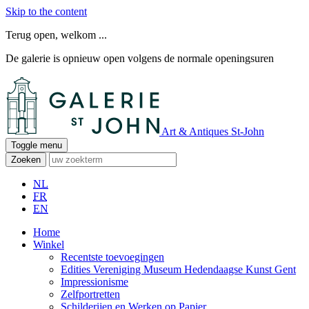
Skip to the content
Terug open, welkom ...
De galerie is opnieuw open volgens de normale openingsuren
Art & Antiques St-John
Toggle menu
Zoeken
NL
FR
EN
Home
Winkel
Recentste toevoegingen
Edities Vereniging Museum Hedendaagse Kunst Gent
Impressionisme
Zelfportretten
Schilderijen en Werken op Papier