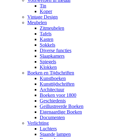
Voorwerpen in metaal
Tin
Koper
Vintage Design
Meubelen
Zitmeubelen
Tafels
Kasten
Sokkels
Diverse functies
Slaapkamers
Spiegels
Klokken
Boeken en Tijdschriften
Kunstboeken
Kunsttijdschriften
Architectuur
Boeken voor 1800
Geschiedenis
Geillustreerde Boeken
Eigenaardige Boeken
Documenten
Verlichting
Luchters
Staande lampen