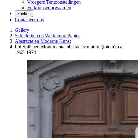
Vroegere Tentoonstellingen
Verkoopsvoorwaarden
Zoeken
Contacteer ons
Gallery
Schilderijen en Werken op Papier
Abstracte en Moderne Kunst
Pol Spilliaert Monumental abstract sculpture (totem), ca.
1965-1974