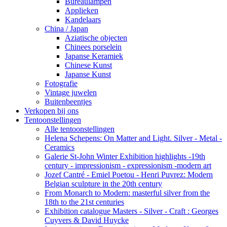
Bureaulampen
Applieken
Kandelaars
China / Japan
Aziatische objecten
Chinees porselein
Japanse Keramiek
Chinese Kunst
Japanse Kunst
Fotografie
Vintage juwelen
Buitenbeentjes
Verkopen bij ons
Tentoonstellingen
Alle tentoonstellingen
Helena Schepens: On Matter and Light. Silver - Metal -
Ceramics
Galerie St-John Winter Exhibition highlights -19th
century - impressionism - expressionism -modern art
Jozef Cantré - Emiel Poetou - Henri Puvrez: Modern
Belgian sculpture in the 20th century
From Monarch to Modern: masterful silver from the
18th to the 21st centuries
Exhibition catalogue Masters - Silver - Craft : Georges
Cuyvers & David Huycke