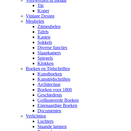
Voorwerpen in metaal
Tin
Koper
Vintage Design
Meubelen
Zitmeubelen
Tafels
Kasten
Sokkels
Diverse functies
Slaapkamers
Spiegels
Klokken
Boeken en Tijdschriften
Kunstboeken
Kunsttijdschriften
Architectuur
Boeken voor 1800
Geschiedenis
Geillustreerde Boeken
Eigenaardige Boeken
Documenten
Verlichting
Luchters
Staande lampen