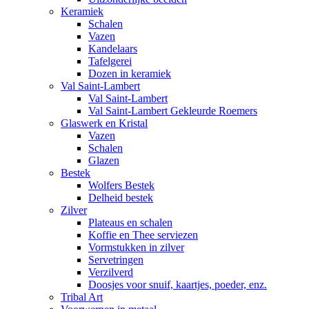
Keramiek
Schalen
Vazen
Kandelaars
Tafelgerei
Dozen in keramiek
Val Saint-Lambert
Val Saint-Lambert
Val Saint-Lambert Gekleurde Roemers
Glaswerk en Kristal
Vazen
Schalen
Glazen
Bestek
Wolfers Bestek
Delheid bestek
Zilver
Plateaus en schalen
Koffie en Thee serviezen
Vormstukken in zilver
Servetringen
Verzilverd
Doosjes voor snuif, kaartjes, poeder, enz.
Tribal Art