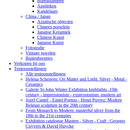
Bureaulampen
Applieken
Kandelaars
China / Japan
Aziatische objecten
Chinees porselein
Japanse Keramiek
Chinese Kunst
Japanse Kunst
Fotografie
Vintage juwelen
Buitenbeentjes
Verkopen bij ons
Tentoonstellingen
Alle tentoonstellingen
Helena Schepens: On Matter and Light. Silver - Metal -
Ceramics
Galerie St-John Winter Exhibition highlights -19th
century - impressionism - expressionism -modern art
Jozef Cantré - Emiel Poetou - Henri Puvrez: Modern
Belgian sculpture in the 20th century
From Monarch to Modern: masterful silver from the
18th to the 21st centuries
Exhibition catalogue Masters - Silver - Craft : Georges
Cuyvers & David Huycke