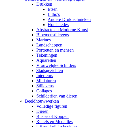
Drukken
Etsen
Litho's
Andere Druktechnieken
Houtsnedes
Abstracte en Moderne Kunst
Bloemenstillevens
Marines
Landschappen
Portretten en mensen
Tekeningen
Aquarellen
Vrouwelijke Schilders
Stadsgezichten
Interieurs
Miniaturen
Stillevens
Collages
Schilderijen van dieren
Beeldhouwwerken
Volledige figuren
Dieren
Bustes of Koppen
Reliefs en Medailles
Uitzonderlijke beelden