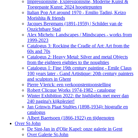
Impressionisme, Expressionisme, Moderne Kunst &
Toegepaste Kunst: 2024 hoogtepunten
Italian Pop Art around 1970 - Emilio Tadini, Keizo
Morishita & friends
Jacques Bergmans (1891-1959) | Schilder van de
Onzichtbare Stad
Alex Michels: Landscapes / Mindscapes - works from
1999-2023
Catalogus 3: Rocking the Cradle of Art: Art from the
60s and 70s
Catalogus 2: Heavy Metal: Silver and metal Objects
from the eighteen eighties to the noughties
Catalogus 1: Fine 19th century painting - Emile Claus
100 years later - Gand Artistique: 20th century painters
and sculptors in Ghent
Pierre Vlerick: een verkoopstentoonstelling
Robert Clicque Works 1974-1982 - catalogue
Winter Exhibition 2022: the highlights met meer dan
240 pagina's kijkplezier!
Jan Grinwis Plaat Stultjes (1898-1934): biografie en
catalogus
Albert Baertsoen (1866-1922) en tijdgenoten
Over St-John
De Sint-Jan in d'Olie Kapel: onze galerie in Gent
Over Galerie St-John