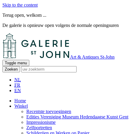
Skip to the content
Terug open, welkom ...
De galerie is opnieuw open volgens de normale openingsuren
Art & Antiques St-John
Toggle menu
Zoeken
NL
FR
EN
Home
Winkel
Recentste toevoegingen
Edities Vereniging Museum Hedendaagse Kunst Gent
Impressionisme
Zelfportretten
Schilderijen en Werken op Papier