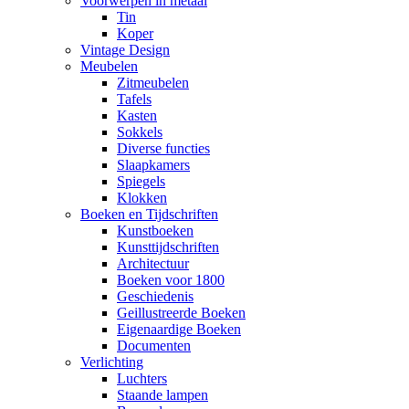
Voorwerpen in metaal
Tin
Koper
Vintage Design
Meubelen
Zitmeubelen
Tafels
Kasten
Sokkels
Diverse functies
Slaapkamers
Spiegels
Klokken
Boeken en Tijdschriften
Kunstboeken
Kunsttijdschriften
Architectuur
Boeken voor 1800
Geschiedenis
Geillustreerde Boeken
Eigenaardige Boeken
Documenten
Verlichting
Luchters
Staande lampen