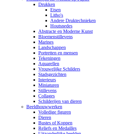
Drukken
Etsen
Litho's
Andere Druktechnieken
Houtsnedes
Abstracte en Moderne Kunst
Bloemenstillevens
Marines
Landschappen
Portretten en mensen
Tekeningen
Aquarellen
Vrouwelijke Schilders
Stadsgezichten
Interieurs
Miniaturen
Stillevens
Collages
Schilderijen van dieren
Beeldhouwwerken
Volledige figuren
Dieren
Bustes of Koppen
Reliefs en Medailles
Uitzonderlijke beelden