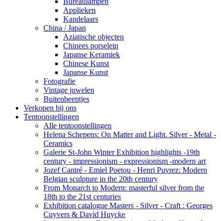
Bureaulampen
Applieken
Kandelaars
China / Japan
Aziatische objecten
Chinees porselein
Japanse Keramiek
Chinese Kunst
Japanse Kunst
Fotografie
Vintage juwelen
Buitenbeentjes
Verkopen bij ons
Tentoonstellingen
Alle tentoonstellingen
Helena Schepens: On Matter and Light. Silver - Metal -
Ceramics
Galerie St-John Winter Exhibition highlights -19th
century - impressionism - expressionism -modern art
Jozef Cantré - Emiel Poetou - Henri Puvrez: Modern
Belgian sculpture in the 20th century
From Monarch to Modern: masterful silver from the
18th to the 21st centuries
Exhibition catalogue Masters - Silver - Craft : Georges
Cuyvers & David Huycke