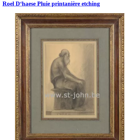
Roel D‘haese Pluie printanière etching