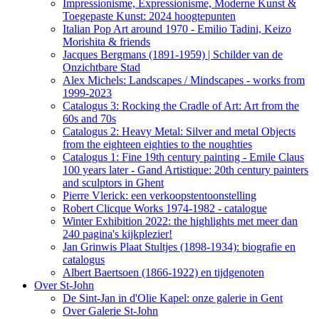
Impressionisme, Expressionisme, Moderne Kunst &
Toegepaste Kunst: 2024 hoogtepunten
Italian Pop Art around 1970 - Emilio Tadini, Keizo
Morishita & friends
Jacques Bergmans (1891-1959) | Schilder van de
Onzichtbare Stad
Alex Michels: Landscapes / Mindscapes - works from
1999-2023
Catalogus 3: Rocking the Cradle of Art: Art from the
60s and 70s
Catalogus 2: Heavy Metal: Silver and metal Objects
from the eighteen eighties to the noughties
Catalogus 1: Fine 19th century painting - Emile Claus
100 years later - Gand Artistique: 20th century painters
and sculptors in Ghent
Pierre Vlerick: een verkoopstentoonstelling
Robert Clicque Works 1974-1982 - catalogue
Winter Exhibition 2022: the highlights met meer dan
240 pagina's kijkplezier!
Jan Grinwis Plaat Stultjes (1898-1934): biografie en
catalogus
Albert Baertsoen (1866-1922) en tijdgenoten
Over St-John
De Sint-Jan in d'Olie Kapel: onze galerie in Gent
Over Galerie St-John