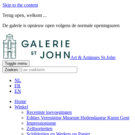
Skip to the content
Terug open, welkom ...
De galerie is opnieuw open volgens de normale openingsuren
Art & Antiques St-John
Toggle menu
Zoeken
NL
FR
EN
Home
Winkel
Recentste toevoegingen
Edities Vereniging Museum Hedendaagse Kunst Gent
Impressionisme
Zelfportretten
Schilderijen en Werken op Papier