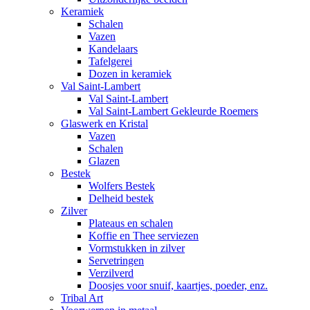
Keramiek
Schalen
Vazen
Kandelaars
Tafelgerei
Dozen in keramiek
Val Saint-Lambert
Val Saint-Lambert
Val Saint-Lambert Gekleurde Roemers
Glaswerk en Kristal
Vazen
Schalen
Glazen
Bestek
Wolfers Bestek
Delheid bestek
Zilver
Plateaus en schalen
Koffie en Thee serviezen
Vormstukken in zilver
Servetringen
Verzilverd
Doosjes voor snuif, kaartjes, poeder, enz.
Tribal Art