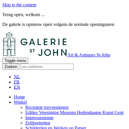
Skip to the content
Terug open, welkom ...
De galerie is opnieuw open volgens de normale openingsuren
Art & Antiques St-John
Toggle menu
Zoeken
NL
FR
EN
Home
Winkel
Recentste toevoegingen
Edities Vereniging Museum Hedendaagse Kunst Gent
Impressionisme
Zelfportretten
Schilderijen en Werken op Papier