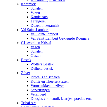
Keramiek
Schalen
Vazen
Kandelaars
Tafelgerei
Dozen in keramiek
Val Saint-Lambert
Val Saint-Lambert
Val Saint-Lambert Gekleurde Roemers
Glaswerk en Kristal
Vazen
Schalen
Glazen
Bestek
Wolfers Bestek
Delheid bestek
Zilver
Plateaus en schalen
Koffie en Thee serviezen
Vormstukken in zilver
Servetringen
Verzilverd
Doosjes voor snuif, kaartjes, poeder, enz.
Tribal Art