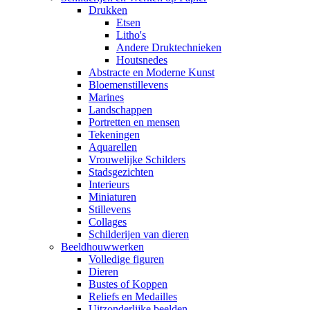
Drukken
Etsen
Litho's
Andere Druktechnieken
Houtsnedes
Abstracte en Moderne Kunst
Bloemenstillevens
Marines
Landschappen
Portretten en mensen
Tekeningen
Aquarellen
Vrouwelijke Schilders
Stadsgezichten
Interieurs
Miniaturen
Stillevens
Collages
Schilderijen van dieren
Beeldhouwwerken
Volledige figuren
Dieren
Bustes of Koppen
Reliefs en Medailles
Uitzonderlijke beelden