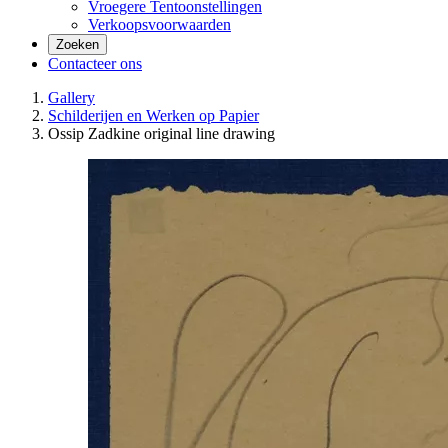
Vroegere Tentoonstellingen
Verkoopsvoorwaarden
Zoeken
Contacteer ons
Gallery
Schilderijen en Werken op Papier
Ossip Zadkine original line drawing