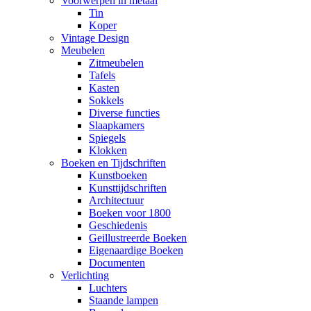
Voorwerpen in metaal
Tin
Koper
Vintage Design
Meubelen
Zitmeubelen
Tafels
Kasten
Sokkels
Diverse functies
Slaapkamers
Spiegels
Klokken
Boeken en Tijdschriften
Kunstboeken
Kunsttijdschriften
Architectuur
Boeken voor 1800
Geschiedenis
Geillustreerde Boeken
Eigenaardige Boeken
Documenten
Verlichting
Luchters
Staande lampen