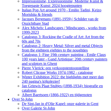
Impressionisme, Expressionisme, Moderne Kunst &
Toegepaste Kunst: 2024 hoogtepunten
Italian Pop Art around 1970 - Emilio Tadini, Keizo
Morishita & friends
Jacques Bergmans (1891-1959) | Schilder van de
Onzichtbare Stad
Alex Michels: Landscapes / Mindscapes - works from
1999-2023
Catalogus 3: Rocking the Cradle of Art: Art from the
60s and 70s
Catalogus 2: Heavy Metal: Silver and metal Objects
from the eighteen eighties to the noughties
Catalogus 1: Fine 19th century painting - Emile Claus
100 years later - Gand Artistique: 20th century painters
and sculptors in Ghent
Pierre Vlerick: een verkoopstentoonstelling
Robert Clicque Works 1974-1982 - catalogue
Winter Exhibition 2022: the highlights met meer dan
240 pagina's kijkplezier!
Jan Grinwis Plaat Stultjes (1898-1934): biografie en
catalogus
Albert Baertsoen (1866-1922) en tijdgenoten
Over St-John
De Sint-Jan in d'Olie Kapel: onze galerie in Gent
Over Galerie St-John