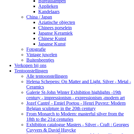
Bureaulampen
Applieken
Kandelaars
China / Japan
Aziatische objecten
Chinees porselein
Japanse Keramiek
Chinese Kunst
Japanse Kunst
Fotografie
Vintage juwelen
Buitenbeentjes
Verkopen bij ons
Tentoonstellingen
Alle tentoonstellingen
Helena Schepens: On Matter and Light. Silver - Metal -
Ceramics
Galerie St-John Winter Exhibition highlights -19th
century - impressionism - expressionism -modern art
Jozef Cantré - Emiel Poetou - Henri Puvrez: Modern
Belgian sculpture in the 20th century
From Monarch to Modern: masterful silver from the
18th to the 21st centuries
Exhibition catalogue Masters - Silver - Craft : Georges
Cuyvers & David Huycke